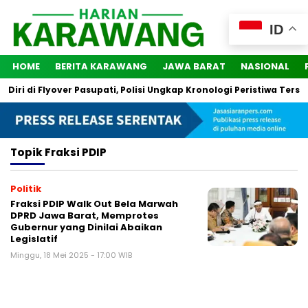
ID
HOME
BERITA KARAWANG
JAWA BARAT
NASIONAL
ri di Flyover Pasupati, Polisi Ungkap Kronologi Peristiwa Terseb
Topik
Fraksi PDIP
Politik
Fraksi PDIP Walk Out Bela Marwah
DPRD Jawa Barat, Memprotes
Gubernur yang Dinilai Abaikan
Legislatif
Minggu, 18 Mei 2025 - 17:00 WIB