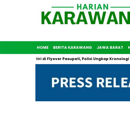
HOME
BERITA KARAWANG
JAWA BARAT
 Bunuh Diri di Flyover Pasupati, Polisi Ungkap Kronologi Peristi