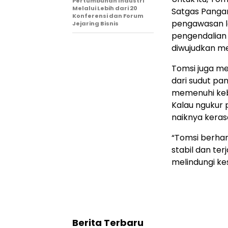
Pertumbuhan Industri
Melalui Lebih dari 20
Satgas Pangan
Konferensi dan Forum
pengawasan l
Jejaring Bisnis
pengendalian i
diwujudkan mel
Tomsi juga me
dari sudut p
memenuhi kebu
Kalau ngukur p
naiknya keras
“Tomsi berha
stabil dan te
melindungi ke
Berita Terbaru