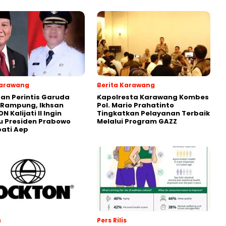
Karawang
Berita Karawang
n Perintis Garuda
Kapolresta Karawang Kombes
 Rampung, Ikhsan
Pol. Mario Prahatinto
N Kalijati II Ingin
Tingkatkan Pelayanan Terbaik
u Presiden Prabowo
Melalui Program GAZZ
ati Aep
s
Pers Rilis