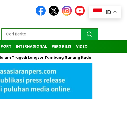
ID
SPORT
INTERNASIONAL
PERS RILIS
VIDEO
ragedi Longsor Tambang Gunung Kuda di Cirebon
Kasus Pen