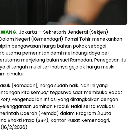
AWANG,
Jakarta — Sekretaris Jenderal (Sekjen)
Dalam Negeri (Kemendagri) Tomsi Tohir menekankan
siplin pengawasan harga bahan pokok sebagai
ab utama pemerintah demi melindungi daya beli
erutama menjelang bulan suci Ramadan. Penegasan itu
a di tengah mulai terlihatnya gejolak harga meski
m dimulai.
asuk [Ramadan], harga sudah naik. Nah ini yang
ntangan kita semua,” tegasnya saat membuka Rapat
akor) Pengendalian Inflasi yang dirangkaikan dengan
enyelenggaraan Jaminan Produk Halal serta Evaluasi
erintah Daerah (Pemda) dalam Program 3 Juta
na Bhakti Praja (SBP), Kantor Pusat Kemendagri,
 (18/2/2026).