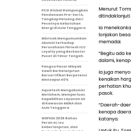
Menurut Tomsi
PCG Global Rampungkan
Pendanaan Pra-Seri A,
ditindaklanjuti
Tangkap Peluang dari
Pesatnya Kebutuhan
Ia menekankan
Energi di Asia Tenggara
lonjakan besa
Mintoak Mengumumkan
memadai.
Akuisisi terhadap
Perusahaan Fintech ICC
Loyalty yang Berkantor
“Begitu ada ke
Pusat di Timur Tengah.
dalami, kenapa
Pangsa Pasar Minyak
Sawit Berkelanjutan
Ia juga menyo
Bersertifikat Berpotensi
kenaikan harg
Mencapai 40%
perhatian khu
Aquatech Mengakuisisi
pasok.
Metichem, Memperluas
Kapabilitas Layanan Air
di Kawasan MENA dan
“Daerah-daerah
Asia Tenggara
kenapa daerah
katanya.
WEPSEA 2026 Bahas
Peran AI, Isu
Keberlanjutan, dan
Untuk itu, To