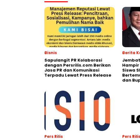
Bisnis
Berita 
Sapulangit PR Kolaborasi
Jembata
dengan Persrilis.com Berikan
Hampir
Jasa PR dan Komunikasi
Siswa SD
Terpadu Lewat Press Release
Bertem
dan Bup
Pers Rilis
Pers Rili