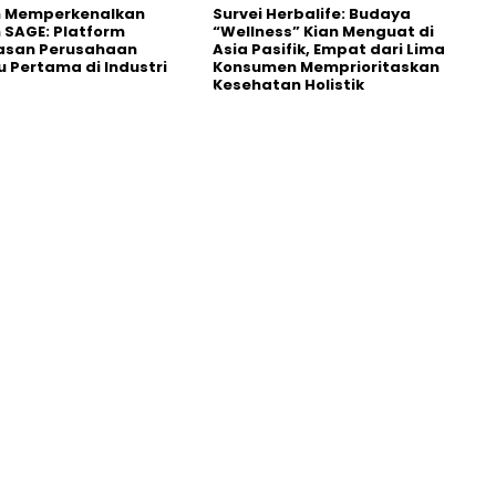
n Memperkenalkan
Survei Herbalife: Budaya
 SAGE: Platform
“Wellness” Kian Menguat di
asan Perusahaan
Asia Pasifik, Empat dari Lima
 Pertama di Industri
Konsumen Memprioritaskan
Kesehatan Holistik