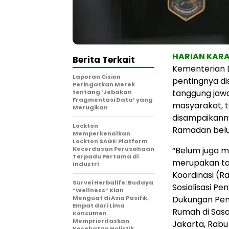
HARIAN KAR
Berita Terkait
Kementerian 
Laporan Cision
pentingnya di
Peringatkan Merek
tanggung jaw
tentang ‘Jebakan
Fragmentasi Data’ yang
masyarakat, t
Merugikan
disampaikanny
Lockton
Ramadan belu
Memperkenalkan
Lockton SAGE: Platform
Kecerdasan Perusahaan
“Belum juga m
Terpadu Pertama di
merupakan ta
Industri
Koordinasi (R
Survei Herbalife: Budaya
Sosialisasi P
“Wellness” Kian
Menguat di Asia Pasifik,
Dukungan Pem
Empat dari Lima
Rumah di Sasa
Konsumen
Memprioritaskan
Jakarta, Rabu
Kesehatan Holistik