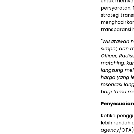
untuk memveri
persyaratan. 
strategi trans
menghadirkan 
transparansi
"Wisatawan m
simpel, dan m
Officer, Radis
matching, ka
langsung mela
harga yang le
reservasi lan
bagi tamu ma
Penyesuaian
Ketika penggu
lebih rendah 
agency
/OTA) 