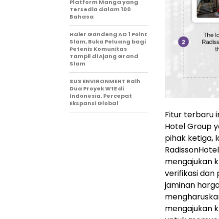
Platform Manga yang
Tersedia dalam 100
Bahasa
Haier Gandeng AO 1 Point
Slam, Buka Peluang bagi
Petenis Komunitas
Tampil di Ajang Grand
Slam
SUS ENVIRONMENT Raih
Dua Proyek WtE di
Indonesia, Percepat
Ekspansi Global
Fitur terbaru 
Hotel Group y
pihak ketiga,
RadissonHotel
mengajukan k
verifikasi da
jaminan harga
mengharuskan 
mengajukan kl