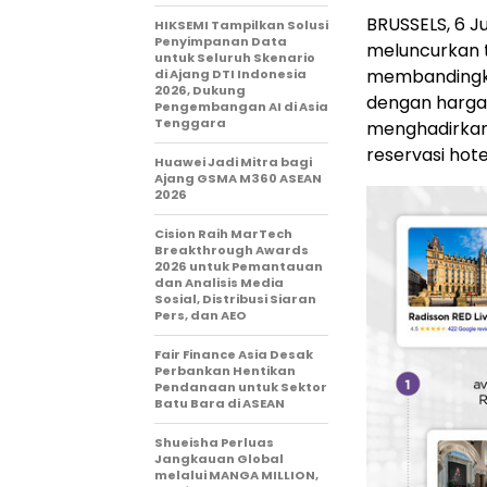
BRUSSELS
,
6 Ju
HIKSEMI Tampilkan Solusi
Penyimpanan Data
meluncurkan t
untuk Seluruh Skenario
membandingka
di Ajang DTI Indonesia
2026, Dukung
dengan harga 
Pengembangan AI di Asia
Tenggara
menghadirkan
reservasi hote
Huawei Jadi Mitra bagi
Ajang GSMA M360 ASEAN
2026
Cision Raih MarTech
Breakthrough Awards
2026 untuk Pemantauan
dan Analisis Media
Sosial, Distribusi Siaran
Pers, dan AEO
Fair Finance Asia Desak
Perbankan Hentikan
Pendanaan untuk Sektor
Batu Bara di ASEAN
Shueisha Perluas
Jangkauan Global
melalui MANGA MILLION,