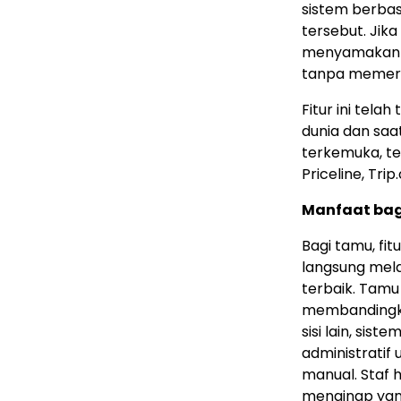
sistem berbas
tersebut. Jik
menyamakan t
tanpa memerl
Fitur ini tela
dunia dan saa
terkemuka, te
Priceline, Tri
Manfaat bag
Bagi tamu, fit
langsung mela
terbaik. Tamu
membandingkan
sisi lain, si
administratif
manual. Staf 
menginap yang