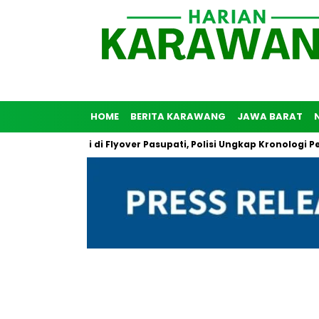
HOME
BERITA KARAWANG
JAWA BARAT
unuh Diri di Flyover Pasupati, Polisi Ungkap Kronologi Peristiwa