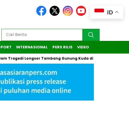
ID
SPORT
INTERNASIONAL
PERS RILIS
VIDEO
gedi Longsor Tambang Gunung Kuda di Cirebon
Kasus Penda