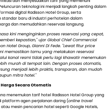
fikasi dan menyesuaikan tarif yang memenuhi
Peluncuran teknologi ini menjadi langkah penting dalam
formasi digital Radisson Hotel Group, serta
standar baru di industri perhotelan dalam
 harga dan memudahkan reservasi langsung.
asa kini menginginkan proses reservasi yang cepat,
emberi kepastian," ujar Global Chief Commercial
son Hotel Group, Gianni Di Fede. "Lewat fitur price
mi memastikan tamu yang melakukan reservasi
lui kanal resmi tidak perlu lagi khawatir menemukan
bih murah di tempat lain. Dengan proses otomatis,
gsung menjadi lebih praktis, transparan, dan mudah
upun mitra hotel."
 Harga Secara Otomatis
na menemukan tarif hotel Radisson Hotel Group yang
di platform agen perjalanan daring (
online travel
atau mesin pencarian hotel seperti Google Hotels,