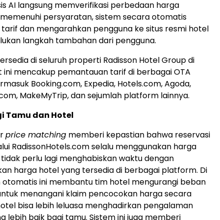
is AI langsung memverifikasi perbedaan harga
a memenuhi persyaratan, sistem secara otomatis
arif dan mengarahkan pengguna ke situs resmi hotel
ukan langkah tambahan dari pengguna.
h tersedia di seluruh properti Radisson Hotel Group di
t ini mencakup pemantauan tarif di berbagai OTA
rmasuk Booking.com, Expedia, Hotels.com, Agoda,
p.com, MakeMyTrip, dan sejumlah platform lainnya.
i Tamu dan Hotel
ur
price matching
memberi kepastian bahwa reservasi
lui RadissonHotels.com selalu menggunakan harga
 tidak perlu lagi menghabiskan waktu dengan
 harga hotel yang tersedia di berbagai platform. Di
stem otomatis ini membantu tim hotel mengurangi beban
 untuk menangani klaim pencocokan harga secara
hotel bisa lebih leluasa menghadirkan pengalaman
 lebih baik bagi tamu. Sistem ini juga memberi