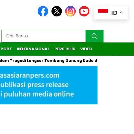
ID
SPORT
INTERNASIONAL
PERS RILIS
VIDEO
agedi Longsor Tambang Gunung Kuda di Cirebon
Kasus Pend