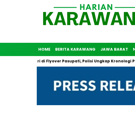
HOME
BERITA KARAWANG
JAWA BARAT
Bunuh Diri di Flyover Pasupati, Polisi Ungkap Kronologi Peristiw