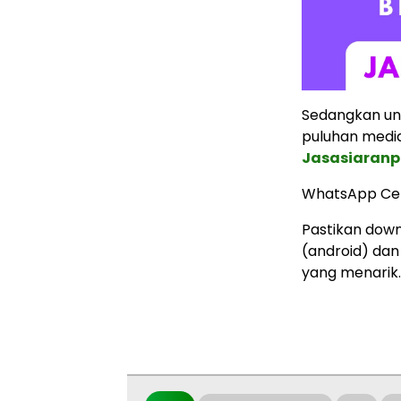
Sedangkan untu
puluhan media 
Jasasiaranp
WhatsApp Ce
Pastikan down
(android) dan
yang menarik.