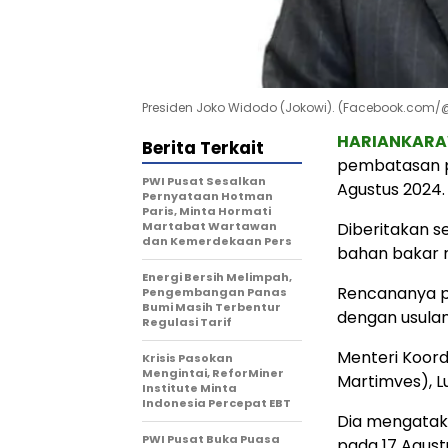
Presiden Joko Widodo (Jokowi). (Facebook.com/
HARIANKAR
Berita Terkait
pembatasan p
PWI Pusat Sesalkan
Agustus 2024.
Pernyataan Hotman
Paris, Minta Hormati
Martabat Wartawan
Diberitakan 
dan Kemerdekaan Pers
bahan bakar m
Energi Bersih Melimpah,
Rencananya pe
Pengembangan Panas
Bumi Masih Terbentur
dengan usulan
Regulasi Tarif
Menteri Koord
Krisis Pasokan
Mengintai, ReforMiner
Martimves), L
Institute Minta
Indonesia Percepat EBT
Dia mengatak
PWI Pusat Buka Puasa
pada 17 Agust