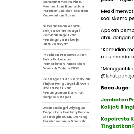
Bersama Yatim Piatu,
Momentum Ramadan
Meski menyat
Perkuat Solidaritas dan
Kepedulian Sosial
soal skema pe
Di Pelantikan APDESI,
Apakah pemba
Sekjen Kemendagri
Kembali Ingatkan
atau dengan 
Pentingnya Bekerja
untuk Rakyat
“Kemudian mas
Presiden Prabowo Akan
mau mendoron
Buka Rakornas
Pemerintah Pusat dan
“Menggantikan
Daerah Tahun 2026
@luhut.pandja
Kasatgas Tito Karnavian
Tinjau Pengungsi di Aceh
Baca Juga:
Utara Pastikan
Penanganan Darurat
Berjalan Cepat.
Jembatan Pe
Kalijati II 
Wamendagri Wiyagus
Tegaskan Penting Peran
Strategis BUMD Dorong
Kapolresta 
Perekonomian Daerah
Tingkatkan 