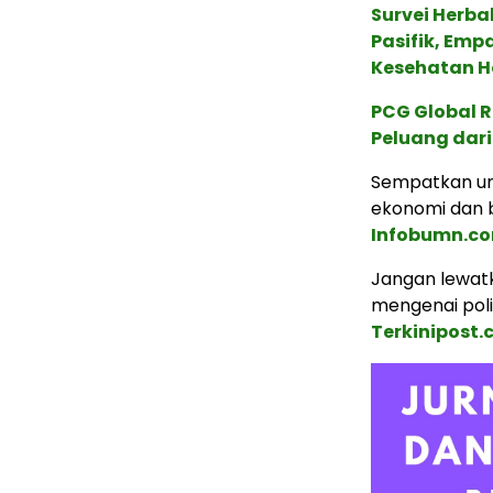
Survei Herba
Pasifik, Em
Kesehatan Ho
PCG Global 
Peluang dari
Sempatkan un
ekonomi dan b
Infobumn.c
Jangan lewatk
mengenai poli
Terkinipost