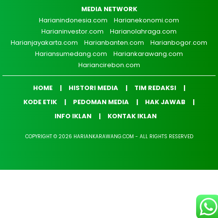
MEDIA NETWORK
Harianindonesia.com
Harianekonomi.com
Harianinvestor.com
Harianolahraga.com
Harianjayakarta.com
Harianbanten.com
Harianbogor.com
Hariansumedang.com
Hariankarawang.com
Hariancirebon.com
HOME
HISTORI MEDIA
TIM REDAKSI
KODE ETIK
PEDOMAN MEDIA
HAK JAWAB
INFO IKLAN
KONTAK IKLAN
COPYRIGHT © 2026 HARIANKARAWANG.COM - ALL RIGHTS RESERVED