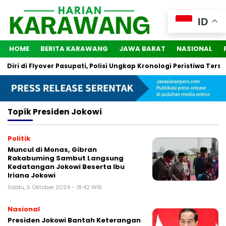
ID
HOME
BERITA KARAWANG
JAWA BARAT
NASIONAL
ri di Flyover Pasupati, Polisi Ungkap Kronologi Peristiwa Terseb
Topik
Presiden Jokowi
Politik
Muncul di Monas, Gibran
Rakabuming Sambut Langsung
Kedatangan Jokowi Beserta Ibu
Iriana Jokowi
Sabtu, 5 Oktober 2024 - 18:42 WIB
Nasional
Presiden Jokowi Bantah Keterangan