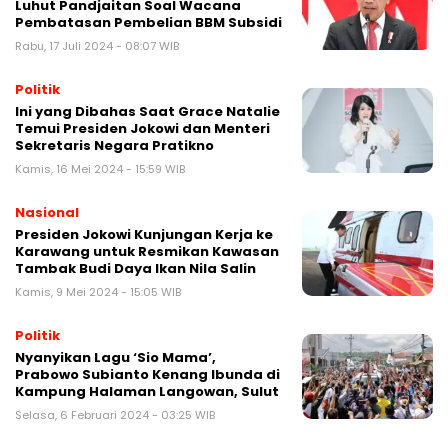
Luhut Pandjaitan Soal Wacana
Pembatasan Pembelian BBM Subsidi
Rabu, 17 Juli 2024 - 08:07 WIB
Politik
Ini yang Dibahas Saat Grace Natalie
Temui Presiden Jokowi dan Menteri
Sekretaris Negara Pratikno
Kamis, 16 Mei 2024 - 15:59 WIB
Nasional
Presiden Jokowi Kunjungan Kerja ke
Karawang untuk Resmikan Kawasan
Tambak Budi Daya Ikan Nila Salin
Kamis, 9 Mei 2024 - 15:05 WIB
Politik
Nyanyikan Lagu ‘Sio Mama’,
Prabowo Subianto Kenang Ibunda di
Kampung Halaman Langowan, Sulut
Selasa, 6 Februari 2024 - 03:25 WIB