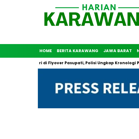
HOME
BERITA KARAWANG
JAWA BARAT
unuh Diri di Flyover Pasupati, Polisi Ungkap Kronologi Peristiwa