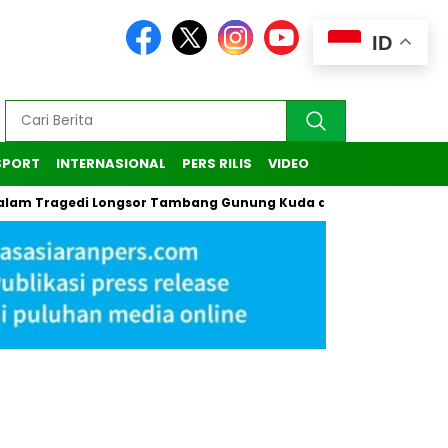
ID
SPORT
INTERNASIONAL
PERS RILIS
VIDEO
agedi Longsor Tambang Gunung Kuda di Cirebon
Kasus Pend