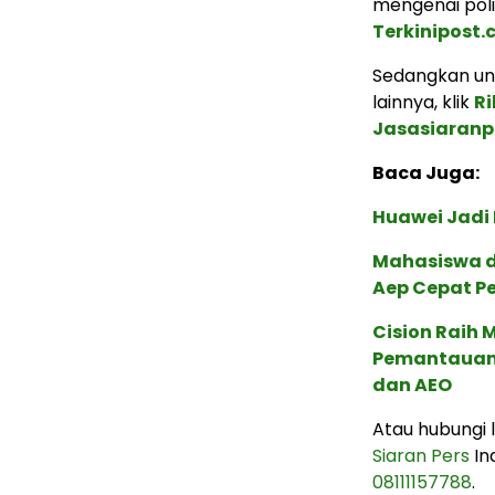
mengenai poli
Terkinipost
Sedangkan unt
lainnya, klik
Ri
Jasasiaranp
Baca Juga:
Huawei Jadi
Mahasiswa d
Aep Cepat P
Cision Raih
Pemantauan d
dan AEO
Atau hubungi
Siaran Pers
In
08111157788
.