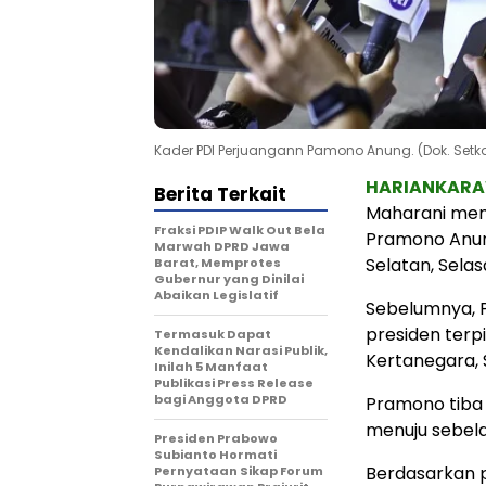
Kader PDI Perjuangann Pamono Anung. (Dok. Setka
HARIANKAR
Berita Terkait
Maharani memb
Fraksi PDIP Walk Out Bela
Pramono Anun
Marwah DPRD Jawa
Selatan, Selas
Barat, Memprotes
Gubernur yang Dinilai
Abaikan Legislatif
Sebelumnya, 
presiden terp
Termasuk Dapat
Kendalikan Narasi Publik,
Kertanegara, S
Inilah 5 Manfaat
Publikasi Press Release
bagi Anggota DPRD
Pramono tiba
menuju sebel
Presiden Prabowo
Subianto Hormati
Berdasarkan p
Pernyataan Sikap Forum