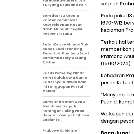
Purnawirawan Prajurit
setelah Prabo
TNI yang Usulkan 8 Poin
Pada pukul 1
Beredar Isu Kepala
Kantor Komunikasi
1670-WIZ ber
Kepresidenan Hasan
Nasbi Mundur, Begini
kediaman Pra
Respons Istana
Terkait hal t
Sufmi Dasco Ahmad Tak
memberikan p
Bahas Soal Trending
Topic Judi Kamboja Saat
Pramono Anung
Bertemu Rocky Gerung
2,5 Jam
(15/10/2024).
Kasus Perselingkuhan
Kehadiran Pr
Seret Salah Satu Nama
pesan Ketua 
Kadernya, Ridwan Kamil,
ini Tanggapan Partai
Golkar
“Menyampaika
Puan di kompl
Survei Indikator: Gen Z
Mendominasi jadi
Kalangan Paling Puas
Walaupun demi
dengan Kinerja Prabowo
Subianto
dengan pesan
Prabowo Subianto
Baca Juga: