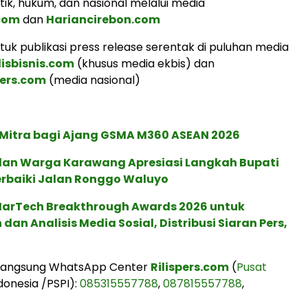
tik, hukum, dan nasional melalui media
.com
dan
Hariancirebon.com
uk publikasi press release serentak di puluhan media
lisbisnis.com
(khusus media ekbis) dan
ers.com
(media nasional)
 Mitra bagi Ajang GSMA M360 ASEAN 2026
an Warga Karawang Apresiasi Langkah Bupati
erbaiki Jalan Ronggo Waluyo
 MarTech Breakthrough Awards 2026 untuk
an Analisis Media Sosial, Distribusi Siaran Pers,
 langsung WhatsApp Center
Rilispers.com
(
Pusat
donesia /PSPI):
085315557788
,
087815557788
,