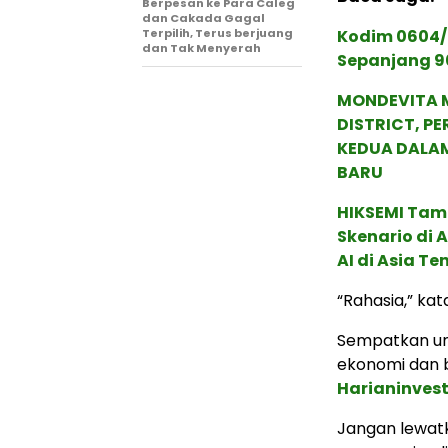
Berpesan ke Para Caleg
dan Cakada Gagal
Terpilih, Terus berjuang
Kodim 0604/
dan Tak Menyerah
Sepanjang 9
MONDEVITA 
DISTRICT, P
KEDUA DALA
BARU
HIKSEMI Tam
Skenario di
AI di Asia T
“Rahasia,” kat
Sempatkan un
ekonomi dan b
Harianinves
Jangan lewatk