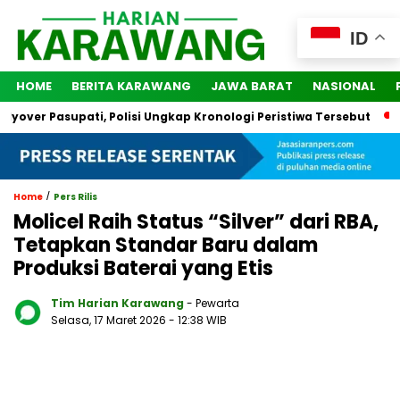
ID
HOME
BERITA KARAWANG
JAWA BARAT
NASIONAL
over Pasupati, Polisi Ungkap Kronologi Peristiwa Tersebut
2 
/
Home
Pers Rilis
Molicel Raih Status “Silver” dari RBA,
Tetapkan Standar Baru dalam
Produksi Baterai yang Etis
Tim Harian Karawang
- Pewarta
Selasa, 17 Maret 2026
- 12:38 WIB