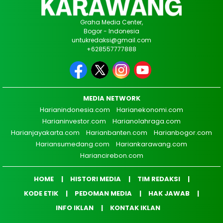
Graha Media Center,
Bogor - Indonesia
untukredaksi@gmail.com
+628557777888
MEDIA NETWORK
Harianindonesia.com
Harianekonomi.com
Harianinvestor.com
Harianolahraga.com
Harianjayakarta.com
Harianbanten.com
Harianbogor.com
Hariansumedang.com
Hariankarawang.com
Hariancirebon.com
HOME
HISTORI MEDIA
TIM REDAKSI
KODE ETIK
PEDOMAN MEDIA
HAK JAWAB
INFO IKLAN
KONTAK IKLAN