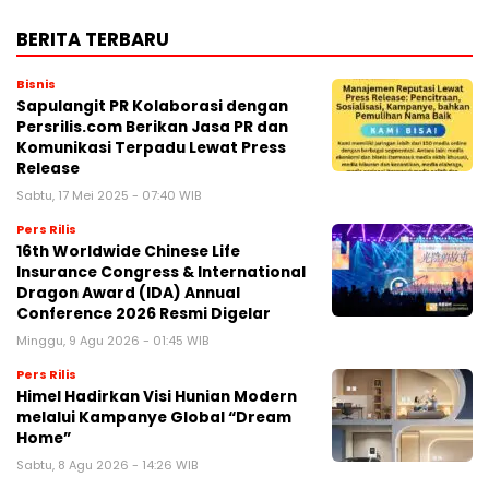
BERITA TERBARU
Bisnis
Sapulangit PR Kolaborasi dengan
Persrilis.com Berikan Jasa PR dan
Komunikasi Terpadu Lewat Press
Release
Sabtu, 17 Mei 2025 - 07:40 WIB
Pers Rilis
16th Worldwide Chinese Life
Insurance Congress & International
Dragon Award (IDA) Annual
Conference 2026 Resmi Digelar
Minggu, 9 Agu 2026 - 01:45 WIB
Pers Rilis
Himel Hadirkan Visi Hunian Modern
melalui Kampanye Global “Dream
Home”
Sabtu, 8 Agu 2026 - 14:26 WIB