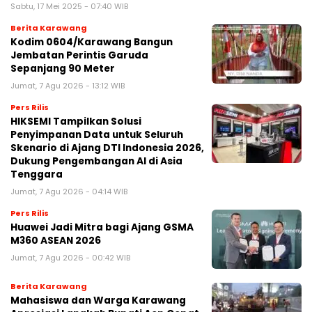
Sabtu, 17 Mei 2025 - 07:40 WIB
Berita Karawang
Kodim 0604/Karawang Bangun
Jembatan Perintis Garuda
Sepanjang 90 Meter
Jumat, 7 Agu 2026 - 13:12 WIB
Pers Rilis
HIKSEMI Tampilkan Solusi
Penyimpanan Data untuk Seluruh
Skenario di Ajang DTI Indonesia 2026,
Dukung Pengembangan AI di Asia
Tenggara
Jumat, 7 Agu 2026 - 04:14 WIB
Pers Rilis
Huawei Jadi Mitra bagi Ajang GSMA
M360 ASEAN 2026
Jumat, 7 Agu 2026 - 00:42 WIB
Berita Karawang
Mahasiswa dan Warga Karawang