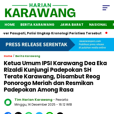
HOME
BERITA KARAWANG
JAWA BARAT
NASIONAL
upati, Polisi Ungkap Kronologi Peristiwa Tersebut
2 Orang 
/
Home
Berita Karawang
Ketua Umum IPSI Karawang Dea Eka
Rizaldi Kunjungi Padepokan SH
Terate Karawang, Disambut Reog
Ponorogo Meriah dan Resmikan
Padepokan Among Rasa
Tim Harian Karawang
- Pewarta
Minggu, 14 Desember 2025
- 16:12 WIB