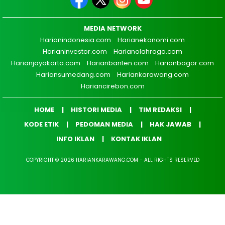
MEDIA NETWORK
Harianindonesia.com
Harianekonomi.com
Harianinvestor.com
Harianolahraga.com
Harianjayakarta.com
Harianbanten.com
Harianbogor.com
Hariansumedang.com
Hariankarawang.com
Hariancirebon.com
HOME
HISTORI MEDIA
TIM REDAKSI
KODE ETIK
PEDOMAN MEDIA
HAK JAWAB
INFO IKLAN
KONTAK IKLAN
COPYRIGHT © 2026 HARIANKARAWANG.COM - ALL RIGHTS RESERVED