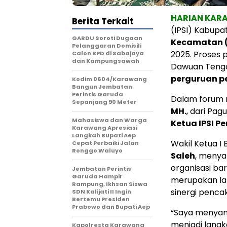
HARIAN KAR
Berita Terkait
(IPSI) Kabup
GARDU Soroti Dugaan
Kecamatan (
Pelanggaran Domisili
2025. Proses
Calon BPD di Sabajaya
dan Kampungsawah
Dawuan Tengah
perguruan pe
Kodim 0604/Karawang
Bangun Jembatan
Perintis Garuda
Dalam forum 
Sepanjang 90 Meter
MH.
, dari Pagu
Mahasiswa dan Warga
Ketua IPSI 
Karawang Apresiasi
Langkah Bupati Aep
Wakil Ketua I
Cepat Perbaiki Jalan
Ronggo Waluyo
Saleh
, menya
organisasi ba
Jembatan Perintis
Garuda Hampir
merupakan la
Rampung, Ikhsan Siswa
sinergi pencak
SDN Kalijati II Ingin
Bertemu Presiden
Prabowo dan Bupati Aep
“Saya menyam
menjadi langk
Kapolresta Karawang