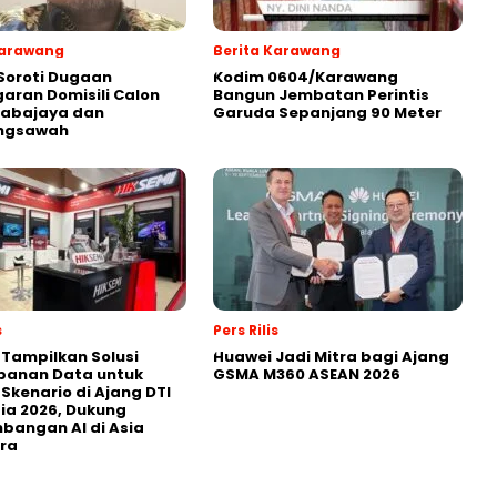
Karawang
Berita Karawang
Soroti Dugaan
Kodim 0604/Karawang
aran Domisili Calon
Bangun Jembatan Perintis
Sabajaya dan
Garuda Sepanjang 90 Meter
ngsawah
s
Pers Rilis
 Tampilkan Solusi
Huawei Jadi Mitra bagi Ajang
panan Data untuk
GSMA M360 ASEAN 2026
 Skenario di Ajang DTI
ia 2026, Dukung
angan AI di Asia
ra