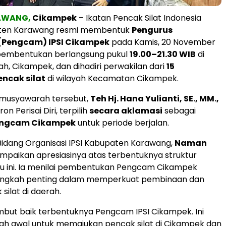
AWANG,
Cikampek
– Ikatan Pencak Silat Indonesia
aten Karawang resmi membentuk
Pengurus
Pengcam) IPSI Cikampek
pada Kamis, 20 November
 pembentukan berlangsung pukul
19.00–21.30 WIB
di
, Cikampek, dan dihadiri perwakilan dari
15
ncak silat
di wilayah Kecamatan Cikampek.
musyawarah tersebut,
Teh Hj. Hana Yulianti, SE., MM.,
ron Perisai Diri, terpilih
secara aklamasi
sebagai
Pengcam Cikampek
untuk periode berjalan.
 Bidang Organisasi IPSI Kabupaten Karawang,
Naman
mpaikan apresiasinya atas terbentuknya struktur
ru ini. Ia menilai pembentukan Pengcam Cikampek
ngkah penting dalam memperkuat pembinaan dan
 silat di daerah.
but baik terbentuknya Pengcam IPSI Cikampek. Ini
ah awal untuk memajukan pencak silat di Cikampek dan