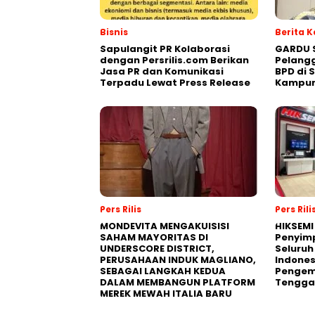
Bisnis
Berita 
Sapulangit PR Kolaborasi
GARDU 
dengan Persrilis.com Berikan
Pelangg
Jasa PR dan Komunikasi
BPD di 
Terpadu Lewat Press Release
Kampu
Pers Rilis
Pers Rili
MONDEVITA MENGAKUISISI
HIKSEMI
SAHAM MAYORITAS DI
Penyim
UNDERSCORE DISTRICT,
Seluruh
PERUSAHAAN INDUK MAGLIANO,
Indones
SEBAGAI LANGKAH KEDUA
Pengemb
DALAM MEMBANGUN PLATFORM
Tengga
MEREK MEWAH ITALIA BARU