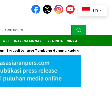
ID
SPORT
INTERNASIONAL
PERS RILIS
VIDEO
gedi Longsor Tambang Gunung Kuda di Cirebon
Kasus Pendak