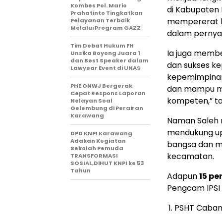
Kombes Pol. Mario
di Kabupaten
Prahatinto Tingkatkan
mempererat ke
Pelayanan Terbaik
Melalui Program GAZZ
dalam pernya
​Tim Debat Hukum FH
Ia juga membe
Unsika Boyong Juara 1
dan Best Speaker dalam
dan sukses ke
Lawyear Event di UNAS
kepemimpinan
PHE ONWJ Bergerak
dan mampu mela
Cepat Respons Laporan
kompeten,” t
Nelayan Soal
Gelembung di Perairan
Karawang
Naman Saleh 
mendukung upa
DPD KNPI Karawang
Adakan Kegiatan
bangsa dan m
Sekolah Pemuda
kecamatan.
TRANSFORMASI
SOSIAL,DiHUT KNPI ke 53
Tahun
Adapun
15 p
Pengcam IPSI 
PSHT Caban