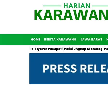
HOME
BERITA KARAWANG
JAWA BARAT
nuh Diri di Flyover Pasupati, Polisi Ungkap Kronologi Peristiwa 