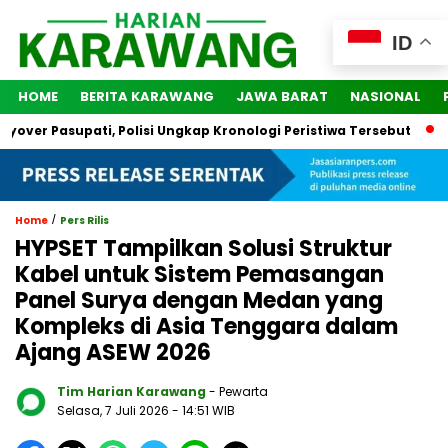
ID
HOME
BERITA KARAWANG
JAWA BARAT
NASIONAL
r Pasupati, Polisi Ungkap Kronologi Peristiwa Tersebut
2 Or
/
Home
Pers Rilis
HYPSET Tampilkan Solusi Struktur
Kabel untuk Sistem Pemasangan
Panel Surya dengan Medan yang
Kompleks di Asia Tenggara dalam
Ajang ASEW 2026
Tim Harian Karawang
- Pewarta
Selasa, 7 Juli 2026
- 14:51 WIB