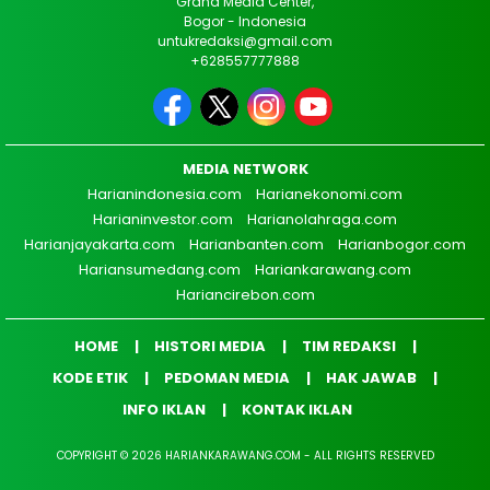
Graha Media Center,
Bogor - Indonesia
untukredaksi@gmail.com
+628557777888
MEDIA NETWORK
Harianindonesia.com
Harianekonomi.com
Harianinvestor.com
Harianolahraga.com
Harianjayakarta.com
Harianbanten.com
Harianbogor.com
Hariansumedang.com
Hariankarawang.com
Hariancirebon.com
HOME
HISTORI MEDIA
TIM REDAKSI
KODE ETIK
PEDOMAN MEDIA
HAK JAWAB
INFO IKLAN
KONTAK IKLAN
COPYRIGHT © 2026 HARIANKARAWANG.COM - ALL RIGHTS RESERVED