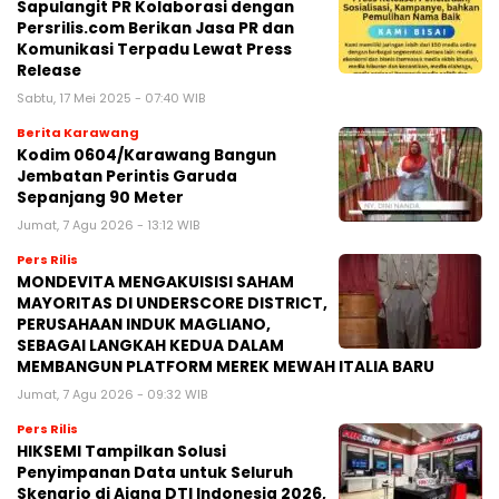
Sapulangit PR Kolaborasi dengan
Persrilis.com Berikan Jasa PR dan
Komunikasi Terpadu Lewat Press
Release
Sabtu, 17 Mei 2025 - 07:40 WIB
Berita Karawang
Kodim 0604/Karawang Bangun
Jembatan Perintis Garuda
Sepanjang 90 Meter
Jumat, 7 Agu 2026 - 13:12 WIB
Pers Rilis
MONDEVITA MENGAKUISISI SAHAM
MAYORITAS DI UNDERSCORE DISTRICT,
PERUSAHAAN INDUK MAGLIANO,
SEBAGAI LANGKAH KEDUA DALAM
MEMBANGUN PLATFORM MEREK MEWAH ITALIA BARU
Jumat, 7 Agu 2026 - 09:32 WIB
Pers Rilis
HIKSEMI Tampilkan Solusi
Penyimpanan Data untuk Seluruh
Skenario di Ajang DTI Indonesia 2026,