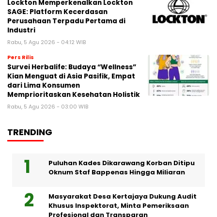
Lockton Memperkenalkan Lockton
SAGE: Platform Kecerdasan
Perusahaan Terpadu Pertama di
Industri
Rabu, 5 Agu 2026 - 04:12 WIB
Pers Rilis
Survei Herbalife: Budaya “Wellness”
Kian Menguat di Asia Pasifik, Empat
dari Lima Konsumen
Memprioritaskan Kesehatan Holistik
Rabu, 5 Agu 2026 - 03:00 WIB
TRENDING
Puluhan Kades Dikarawang Korban Ditipu
Oknum Staf Bappenas Hingga Miliaran
Masyarakat Desa Kertajaya Dukung Audit
Khusus Inspektorat, Minta Pemeriksaan
Profesional dan Transparan