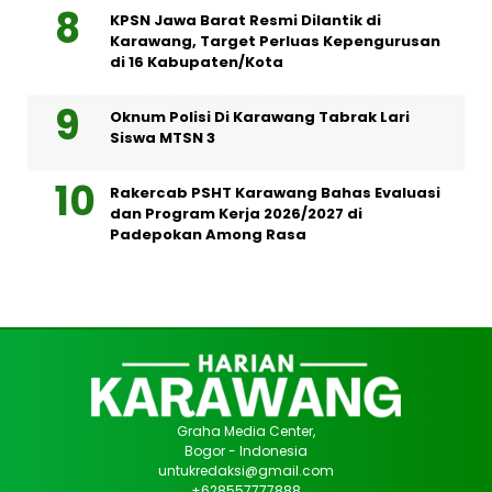
KPSN Jawa Barat Resmi Dilantik di
Karawang, Target Perluas Kepengurusan
di 16 Kabupaten/Kota
Oknum Polisi Di Karawang Tabrak Lari
Siswa MTSN 3
Rakercab PSHT Karawang Bahas Evaluasi
dan Program Kerja 2026/2027 di
Padepokan Among Rasa
Graha Media Center,
Bogor - Indonesia
untukredaksi@gmail.com
+628557777888