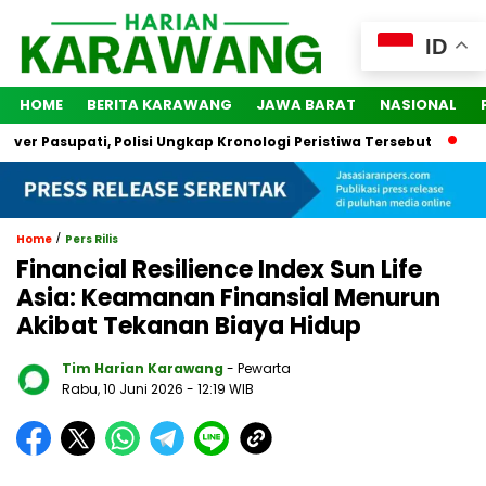
ID
HOME
BERITA KARAWANG
JAWA BARAT
NASIONAL
pati, Polisi Ungkap Kronologi Peristiwa Tersebut
2 Orang D
/
Home
Pers Rilis
Financial Resilience Index Sun Life
Asia: Keamanan Finansial Menurun
Akibat Tekanan Biaya Hidup
Tim Harian Karawang
- Pewarta
Rabu, 10 Juni 2026
- 12:19 WIB