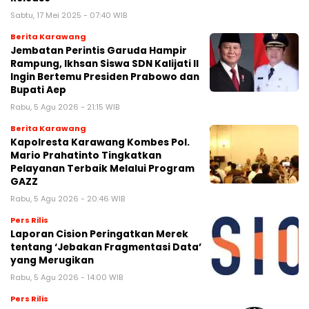
Sabtu, 17 Mei 2025 - 07:40 WIB
Berita Karawang
Jembatan Perintis Garuda Hampir
Rampung, Ikhsan Siswa SDN Kalijati II
Ingin Bertemu Presiden Prabowo dan
Bupati Aep
Rabu, 5 Agu 2026 - 21:15 WIB
Berita Karawang
Kapolresta Karawang Kombes Pol.
Mario Prahatinto Tingkatkan
Pelayanan Terbaik Melalui Program
GAZZ
Rabu, 5 Agu 2026 - 20:46 WIB
Pers Rilis
Laporan Cision Peringatkan Merek
tentang ‘Jebakan Fragmentasi Data’
yang Merugikan
Rabu, 5 Agu 2026 - 14:00 WIB
Pers Rilis