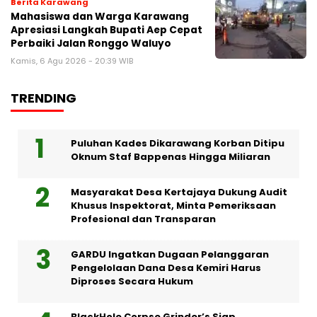
Berita Karawang
Mahasiswa dan Warga Karawang
Apresiasi Langkah Bupati Aep Cepat
Perbaiki Jalan Ronggo Waluyo
Kamis, 6 Agu 2026 - 20:39 WIB
TRENDING
Puluhan Kades Dikarawang Korban Ditipu
Oknum Staf Bappenas Hingga Miliaran
Masyarakat Desa Kertajaya Dukung Audit
Khusus Inspektorat, Minta Pemeriksaan
Profesional dan Transparan
GARDU Ingatkan Dugaan Pelanggaran
Pengelolaan Dana Desa Kemiri Harus
Diproses Secara Hukum
BlackHole Corpse Grinder’s Siap