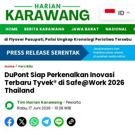
ID
HOME
BERITA KARAWANG
JAWA BARAT
NASIONAL
lyover Pasupati, Polisi Ungkap Kronologi Peristiwa Tersebut
/
Home
Pers Rilis
DuPont Siap Perkenalkan Inovasi
Terbaru Tyvek® di Safe@Work 2026
Thailand
Tim Harian Karawang
- Pewarta
Rabu, 17 Juni 2026
- 13:28 WIB