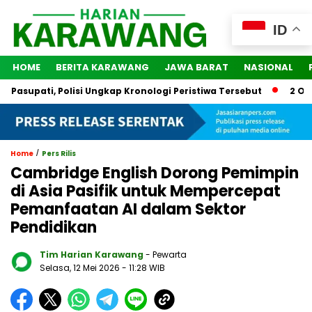
ID
HOME
BERITA KARAWANG
JAWA BARAT
NASIONAL
pati, Polisi Ungkap Kronologi Peristiwa Tersebut
2 Orang D
/
Home
Pers Rilis
Cambridge English Dorong Pemimpin
di Asia Pasifik untuk Mempercepat
Pemanfaatan AI dalam Sektor
Pendidikan
Tim Harian Karawang
- Pewarta
Selasa, 12 Mei 2026
- 11:28 WIB