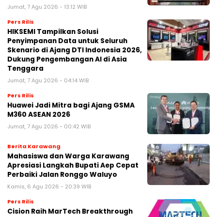
Jumat, 7 Agu 2026 - 13:12 WIB
Pers Rilis
HIKSEMI Tampilkan Solusi
Penyimpanan Data untuk Seluruh
Skenario di Ajang DTI Indonesia 2026,
Dukung Pengembangan AI di Asia
Tenggara
Jumat, 7 Agu 2026 - 04:14 WIB
Pers Rilis
Huawei Jadi Mitra bagi Ajang GSMA
M360 ASEAN 2026
Jumat, 7 Agu 2026 - 00:42 WIB
Berita Karawang
Mahasiswa dan Warga Karawang
Apresiasi Langkah Bupati Aep Cepat
Perbaiki Jalan Ronggo Waluyo
Kamis, 6 Agu 2026 - 20:39 WIB
Pers Rilis
Cision Raih MarTech Breakthrough