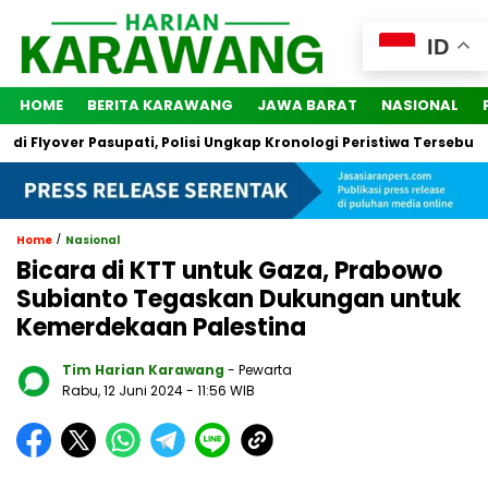
ID
HOME
BERITA KARAWANG
JAWA BARAT
NASIONAL
lyover Pasupati, Polisi Ungkap Kronologi Peristiwa Tersebut
/
Home
Nasional
Bicara di KTT untuk Gaza, Prabowo
Subianto Tegaskan Dukungan untuk
Kemerdekaan Palestina
Tim Harian Karawang
- Pewarta
Rabu, 12 Juni 2024
- 11:56 WIB