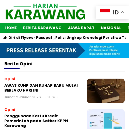
ID
HOME
BERITA KARAWANG
JAWA BARAT
NASIONAL
 Diri di Flyover Pasupati, Polisi Ungkap Kronologi Peristiwa Ters
Berita
Opini
Opini
AWAS KUHP DAN KUHAP BARU MULAI
BERLAKU HARI INI
Jumat, 2 Januari 2026 - 13:10 WIB
Opini
Penggunaan Kartu Kredit
Pemerintah pada Satker KPPN
Karawang