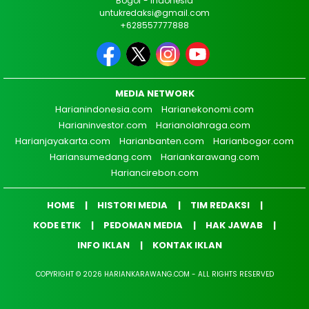
Bogor - Indonesia
untukredaksi@gmail.com
+628557777888
MEDIA NETWORK
Harianindonesia.com
Harianekonomi.com
Harianinvestor.com
Harianolahraga.com
Harianjayakarta.com
Harianbanten.com
Harianbogor.com
Hariansumedang.com
Hariankarawang.com
Hariancirebon.com
HOME
HISTORI MEDIA
TIM REDAKSI
KODE ETIK
PEDOMAN MEDIA
HAK JAWAB
INFO IKLAN
KONTAK IKLAN
COPYRIGHT © 2026 HARIANKARAWANG.COM - ALL RIGHTS RESERVED