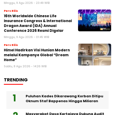
Minggu, 9 Agu 2026 - 23:49 WIB
Pers Rilis
16th Worldwide Chinese Life
Insurance Congress & International
Dragon Award (IDA) Annual
Conference 2026 Resmi Digelar
Minggu, 9 Agu 2026 - 01:45 WIB
Pers Rilis
Himel Hadirkan Visi Hunian Modern
melalui Kampanye Global “Dream
Home”
Sabtu, 8 Agu 2026 - 14:26 WIB
TRENDING
Puluhan Kades Dikarawang Korban Ditipu
Oknum Staf Bappenas Hingga Miliaran
Masyarakat Desa Kertajaya Dukung Audit