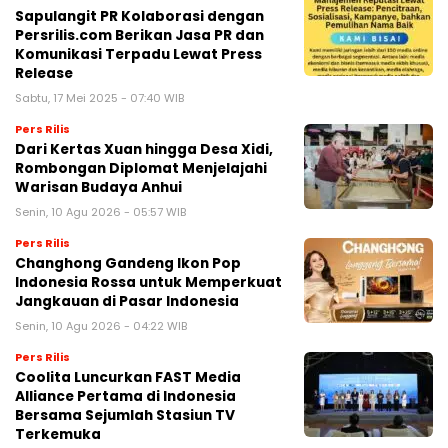
Sapulangit PR Kolaborasi dengan
Persrilis.com Berikan Jasa PR dan
Komunikasi Terpadu Lewat Press
Release
Sabtu, 17 Mei 2025 - 07:40 WIB
Pers Rilis
Dari Kertas Xuan hingga Desa Xidi,
Rombongan Diplomat Menjelajahi
Warisan Budaya Anhui
Senin, 10 Agu 2026 - 05:57 WIB
Pers Rilis
Changhong Gandeng Ikon Pop
Indonesia Rossa untuk Memperkuat
Jangkauan di Pasar Indonesia
Senin, 10 Agu 2026 - 04:22 WIB
Pers Rilis
Coolita Luncurkan FAST Media
Alliance Pertama di Indonesia
Bersama Sejumlah Stasiun TV
Terkemuka