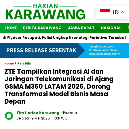
ID
HOME
BERITA KARAWANG
JAWA BARAT
NASIONAL
yover Pasupati, Polisi Ungkap Kronologi Peristiwa Tersebut
/
Home
Pers Rilis
ZTE Tampilkan Integrasi AI dan
Jaringan Telekomunikasi di Ajang
GSMA M360 LATAM 2026, Dorong
Transformasi Model Bisnis Masa
Depan
Tim Harian Karawang
- Pewarta
Selasa, 19 Mei 2026
- 10:11 WIB