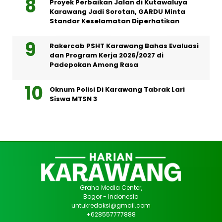
Proyek Perbaikan Jalan di Kutawaluya
Karawang Jadi Sorotan, GARDU Minta
Standar Keselamatan Diperhatikan
Rakercab PSHT Karawang Bahas Evaluasi
dan Program Kerja 2026/2027 di
Padepokan Among Rasa
Oknum Polisi Di Karawang Tabrak Lari
Siswa MTSN 3
Graha Media Center,
Bogor - Indonesia
untukredaksi@gmail.com
+628557777888