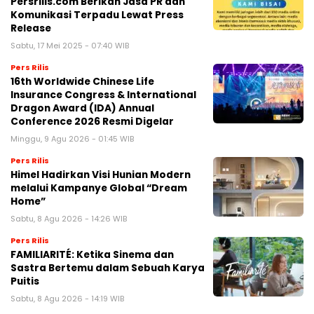
Persrilis.com Berikan Jasa PR dan
Komunikasi Terpadu Lewat Press
Release
Sabtu, 17 Mei 2025 - 07:40 WIB
Pers Rilis
16th Worldwide Chinese Life
Insurance Congress & International
Dragon Award (IDA) Annual
Conference 2026 Resmi Digelar
Minggu, 9 Agu 2026 - 01:45 WIB
Pers Rilis
Himel Hadirkan Visi Hunian Modern
melalui Kampanye Global “Dream
Home”
Sabtu, 8 Agu 2026 - 14:26 WIB
Pers Rilis
FAMILIARITÉ: Ketika Sinema dan
Sastra Bertemu dalam Sebuah Karya
Puitis
Sabtu, 8 Agu 2026 - 14:19 WIB