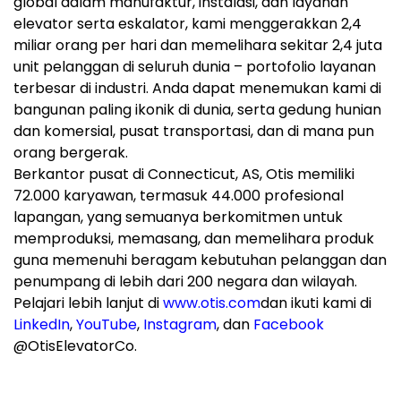
global dalam manufaktur, instalasi, dan layanan
elevator serta eskalator, kami menggerakkan 2,4
miliar orang per hari dan memelihara sekitar 2,4 juta
unit pelanggan di seluruh dunia – portofolio layanan
terbesar di industri. Anda dapat menemukan kami di
bangunan paling ikonik di dunia, serta gedung hunian
dan komersial, pusat transportasi, dan di mana pun
orang bergerak.
Berkantor pusat di Connecticut, AS, Otis memiliki
72.000 karyawan, termasuk 44.000 profesional
lapangan, yang semuanya berkomitmen untuk
memproduksi, memasang, dan memelihara produk
guna memenuhi beragam kebutuhan pelanggan dan
penumpang di lebih dari 200 negara dan wilayah.
Pelajari lebih lanjut di
www.otis.com
dan ikuti kami di
LinkedIn
,
YouTube
,
Instagram
, dan
Facebook
@OtisElevatorCo.