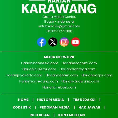
Graha Media Center,
Bogor - Indonesia
untukredaksi@gmail.com
+628557777888
MEDIA NETWORK
Harianindonesia.com
Harianekonomi.com
Harianinvestor.com
Harianolahraga.com
Harianjayakarta.com
Harianbanten.com
Harianbogor.com
Hariansumedang.com
Hariankarawang.com
Hariancirebon.com
HOME
HISTORI MEDIA
TIM REDAKSI
KODE ETIK
PEDOMAN MEDIA
HAK JAWAB
INFO IKLAN
KONTAK IKLAN