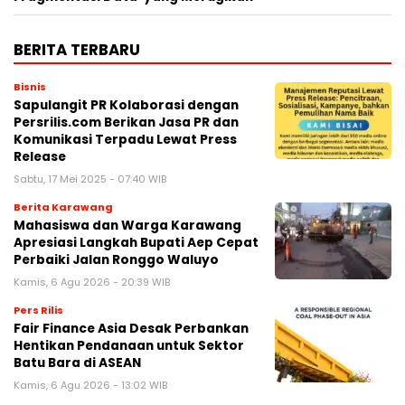
BERITA TERBARU
Bisnis
Sapulangit PR Kolaborasi dengan
Persrilis.com Berikan Jasa PR dan
Komunikasi Terpadu Lewat Press
Release
Sabtu, 17 Mei 2025 - 07:40 WIB
Berita Karawang
Mahasiswa dan Warga Karawang
Apresiasi Langkah Bupati Aep Cepat
Perbaiki Jalan Ronggo Waluyo
Kamis, 6 Agu 2026 - 20:39 WIB
Pers Rilis
Fair Finance Asia Desak Perbankan
Hentikan Pendanaan untuk Sektor
Batu Bara di ASEAN
Kamis, 6 Agu 2026 - 13:02 WIB