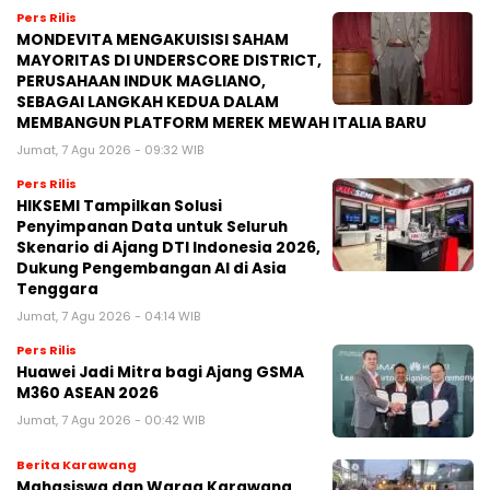
Pers Rilis
MONDEVITA MENGAKUISISI SAHAM
MAYORITAS DI UNDERSCORE DISTRICT,
PERUSAHAAN INDUK MAGLIANO,
SEBAGAI LANGKAH KEDUA DALAM
MEMBANGUN PLATFORM MEREK MEWAH ITALIA BARU
Jumat, 7 Agu 2026 - 09:32 WIB
Pers Rilis
HIKSEMI Tampilkan Solusi
Penyimpanan Data untuk Seluruh
Skenario di Ajang DTI Indonesia 2026,
Dukung Pengembangan AI di Asia
Tenggara
Jumat, 7 Agu 2026 - 04:14 WIB
Pers Rilis
Huawei Jadi Mitra bagi Ajang GSMA
M360 ASEAN 2026
Jumat, 7 Agu 2026 - 00:42 WIB
Berita Karawang
Mahasiswa dan Warga Karawang