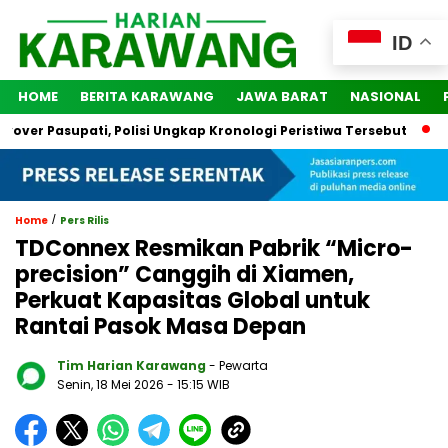
ID
HOME
BERITA KARAWANG
JAWA BARAT
NASIONAL
r Pasupati, Polisi Ungkap Kronologi Peristiwa Tersebut
2 Or
/
Home
Pers Rilis
TDConnex Resmikan Pabrik “Micro-
precision” Canggih di Xiamen,
Perkuat Kapasitas Global untuk
Rantai Pasok Masa Depan
Tim Harian Karawang
- Pewarta
Senin, 18 Mei 2026
- 15:15 WIB