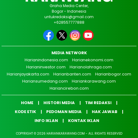
Graha Media Center,
Bogor - Indonesia
untukredaksi@gmail.com
+628557777888
MEDIA NETWORK
Harianindonesia.com
Harianekonomi.com
Harianinvestor.com
Harianolahraga.com
Harianjayakarta.com
Harianbanten.com
Harianbogor.com
Hariansumedang.com
Hariankarawang.com
Hariancirebon.com
HOME
HISTORI MEDIA
TIM REDAKSI
KODE ETIK
PEDOMAN MEDIA
HAK JAWAB
INFO IKLAN
KONTAK IKLAN
COPYRIGHT © 2026 HARIANKARAWANG.COM - ALL RIGHTS RESERVED