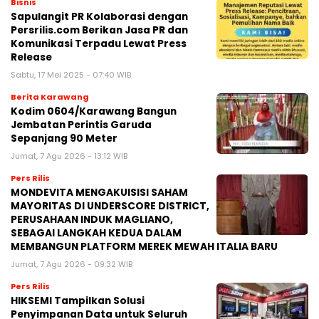
Bisnis
Sapulangit PR Kolaborasi dengan
Persrilis.com Berikan Jasa PR dan
Komunikasi Terpadu Lewat Press
Release
Sabtu, 17 Mei 2025 - 07:40 WIB
Berita Karawang
Kodim 0604/Karawang Bangun
Jembatan Perintis Garuda
Sepanjang 90 Meter
Jumat, 7 Agu 2026 - 13:12 WIB
Pers Rilis
MONDEVITA MENGAKUISISI SAHAM
MAYORITAS DI UNDERSCORE DISTRICT,
PERUSAHAAN INDUK MAGLIANO,
SEBAGAI LANGKAH KEDUA DALAM
MEMBANGUN PLATFORM MEREK MEWAH ITALIA BARU
Jumat, 7 Agu 2026 - 09:32 WIB
Pers Rilis
HIKSEMI Tampilkan Solusi
Penyimpanan Data untuk Seluruh