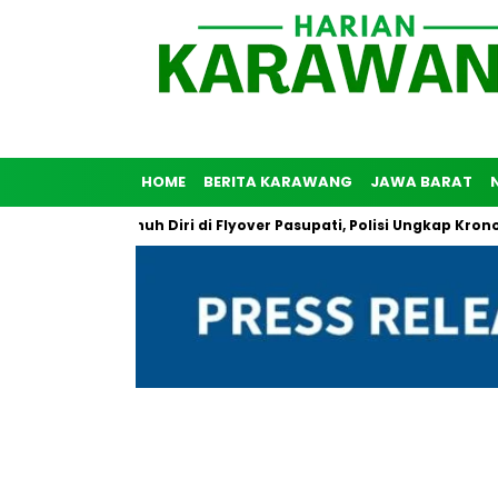
HOME
BERITA KARAWANG
JAWA BARAT
ria Coba Bunuh Diri di Flyover Pasupati, Polisi Ungkap Kronologi