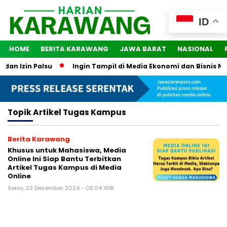
ID
HOME
BERITA KARAWANG
JAWA BARAT
NASIONAL
an Izin Palsu
Ingin Tampil di Media Ekonomi dan Bisnis Nasi
Topik
Artikel Tugas Kampus
Berita Karawang
Khusus untuk Mahasiswa, Media
Online Ini Siap Bantu Terbitkan
Artikel Tugas Kampus di Media
Online
Senin, 23 Desember 2024 - 08:04 WIB