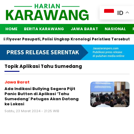
ID
HOME
BERITA KARAWANG
JAWA BARAT
NASIONAL
i Flyover Pasupati, Polisi Ungkap Kronologi Peristiwa Tersebut
Topik
Aplikasi Tahu Sumedang
Jawa Barat
Ada Indikasi Bullying Segera Pijit
Panic Button di Aplikasi ‘Tahu
Sumedang’ Petugas Akan Datang
ke Lokasi
Sabtu, 23 Maret 2024 - 21:25 WIB