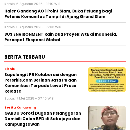
Kamis, 6 Agustus 2026 - 12:10 WIB
Haier Gandeng AO 1 Point Slam, Buka Peluang bagi
Petenis Komunitas Tampil di Ajang Grand Slam
Kamis, 6 Agustus 2026 - 12:08 WIB
SUS ENVIRONMENT Raih Dua Proyek WtE di Indonesia,
Percepat Ekspansi Global
BERITA TERBARU
Bisnis
Sapulangit PR Kolaborasi dengan
Persrilis.com Berikan Jasa PR dan
Komunikasi Terpadu Lewat Press
Release
Sabtu, 17 Mei 2025 - 07:40 WIB
Berita Karawang
GARDU Soroti Dugaan Pelanggaran
Domisili Calon BPD di Sabajaya dan
Kampungsawah