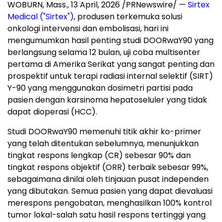
WOBURN, Mass.
,
13 April, 2026
/PRNewswire/ —
Sirtex
Medical ("Sirtex")
, produsen terkemuka solusi
onkologi intervensi dan embolisasi, hari ini
mengumumkan hasil penting studi DOORwaY90 yang
berlangsung selama 12 bulan, uji coba multisenter
pertama di Amerika Serikat yang sangat penting dan
prospektif untuk terapi radiasi internal selektif (SIRT)
Y-90 yang menggunakan dosimetri partisi pada
pasien dengan karsinoma hepatoseluler yang tidak
dapat dioperasi (HCC).
Studi DOORwaY90 memenuhi titik akhir ko-primer
yang telah ditentukan sebelumnya, menunjukkan
tingkat respons lengkap (CR) sebesar 90% dan
tingkat respons objektif (ORR) terbaik sebesar 99%,
sebagaimana dinilai oleh tinjauan pusat independen
yang dibutakan. Semua pasien yang dapat dievaluasi
merespons pengobatan, menghasilkan 100% kontrol
tumor lokal-salah satu hasil respons tertinggi yang