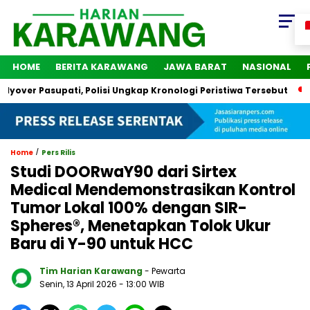
HOME
BERITA KARAWANG
JAWA BARAT
NASIONAL
er Pasupati, Polisi Ungkap Kronologi Peristiwa Tersebut
2 O
/
Home
Pers Rilis
Studi DOORwaY90 dari Sirtex
Medical Mendemonstrasikan Kontrol
Tumor Lokal 100% dengan SIR-
Spheres®, Menetapkan Tolok Ukur
Baru di Y-90 untuk HCC
Tim Harian Karawang
- Pewarta
Senin, 13 April 2026
- 13:00 WIB