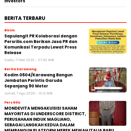
Investors
BERITA TERBARU
Bisnis
Sapulangit PR Kolaborasi dengan
Persrilis.com Berikan Jasa PR dan
Komunikasi Terpadu Lewat Press
Release
Sabtu, 17 Mei 2025 - 07:40 WIB
Berita Karawang
Kodim 0604/Karawang Bangun
Jembatan Perintis Garuda
Sepanjang 90 Meter
Jumat, 7 Agu 2026 - 13:12 WIB
Pers Rilis
MONDEVITA MENGAKUISISI SAHAM
MAYORITAS DI UNDERSCORE DISTRICT,
PERUSAHAAN INDUK MAGLIANO,
SEBAGAI LANGKAH KEDUA DALAM
MEMBANGUN PLATFORM MEREK MEWAH ITALIA BARU