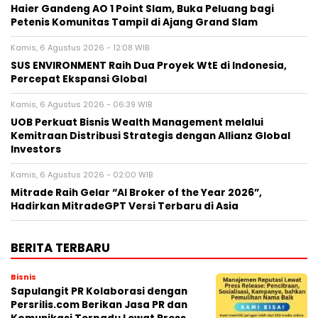
Haier Gandeng AO 1 Point Slam, Buka Peluang bagi
Petenis Komunitas Tampil di Ajang Grand Slam
Kamis, 6 Agustus 2026 - 12:08 WIB
SUS ENVIRONMENT Raih Dua Proyek WtE di Indonesia,
Percepat Ekspansi Global
Kamis, 6 Agustus 2026 - 06:39 WIB
UOB Perkuat Bisnis Wealth Management melalui
Kemitraan Distribusi Strategis dengan Allianz Global
Investors
Kamis, 6 Agustus 2026 - 02:00 WIB
Mitrade Raih Gelar “AI Broker of the Year 2026”,
Hadirkan MitradeGPT Versi Terbaru di Asia
BERITA TERBARU
Bisnis
Sapulangit PR Kolaborasi dengan
Persrilis.com Berikan Jasa PR dan