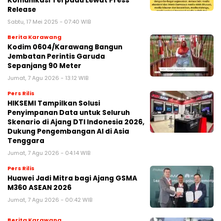
Komunikasi Terpadu Lewat Press
Release
Sabtu, 17 Mei 2025 - 07:40 WIB
Berita Karawang
Kodim 0604/Karawang Bangun
Jembatan Perintis Garuda
Sepanjang 90 Meter
Jumat, 7 Agu 2026 - 13:12 WIB
Pers Rilis
HIKSEMI Tampilkan Solusi
Penyimpanan Data untuk Seluruh
Skenario di Ajang DTI Indonesia 2026,
Dukung Pengembangan AI di Asia
Tenggara
Jumat, 7 Agu 2026 - 04:14 WIB
Pers Rilis
Huawei Jadi Mitra bagi Ajang GSMA
M360 ASEAN 2026
Jumat, 7 Agu 2026 - 00:42 WIB
Berita Karawang