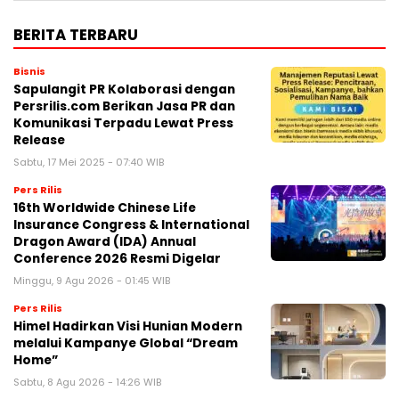
BERITA TERBARU
Bisnis
Sapulangit PR Kolaborasi dengan
Persrilis.com Berikan Jasa PR dan
Komunikasi Terpadu Lewat Press
Release
Sabtu, 17 Mei 2025 - 07:40 WIB
Pers Rilis
16th Worldwide Chinese Life
Insurance Congress & International
Dragon Award (IDA) Annual
Conference 2026 Resmi Digelar
Minggu, 9 Agu 2026 - 01:45 WIB
Pers Rilis
Himel Hadirkan Visi Hunian Modern
melalui Kampanye Global “Dream
Home”
Sabtu, 8 Agu 2026 - 14:26 WIB