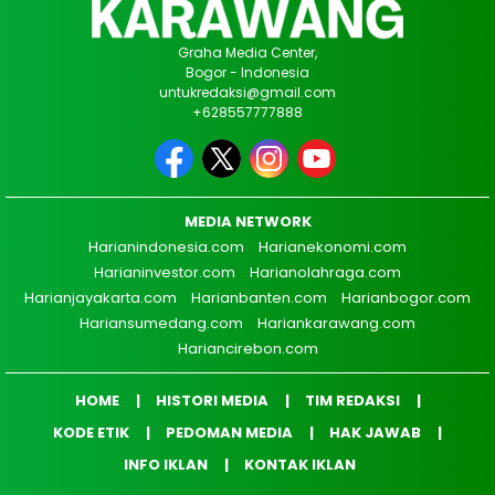
Graha Media Center,
Bogor - Indonesia
untukredaksi@gmail.com
+628557777888
MEDIA NETWORK
Harianindonesia.com
Harianekonomi.com
Harianinvestor.com
Harianolahraga.com
Harianjayakarta.com
Harianbanten.com
Harianbogor.com
Hariansumedang.com
Hariankarawang.com
Hariancirebon.com
HOME
HISTORI MEDIA
TIM REDAKSI
KODE ETIK
PEDOMAN MEDIA
HAK JAWAB
INFO IKLAN
KONTAK IKLAN