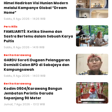
Himel Hadirkan Visi Hunian Modern
melalui Kampanye Global “Dream
Home”
Sabtu, 8 Agu 2026 - 14:26 WIB
Pers Rilis
FAMILIARITÉ: Ketika Sinema dan
Sastra Bertemu dalam Sebuah Karya
Puitis
Sabtu, 8 Agu 2026 - 14:19 WIB
Berita Karawang
GARDU Soroti Dugaan Pelanggaran
Domisili Calon BPD di Sabajaya dan
Kampungsawah
Sabtu, 8 Agu 2026 - 14:03 WIB
Berita Karawang
Kodim 0604/Karawang Bangun
Jembatan Perintis Garuda
Sepanjang 90 Meter
Jumat, 7 Agu 2026 - 13:12 WIB