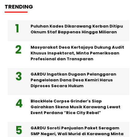
TRENDING
Puluhan Kades Dikarawang Korban Ditipu
Oknum Staf Bappenas Hingga Miliaran
Masyarakat Desa Kertajaya Dukung Audit
Khusus Inspektorat, Minta Pemeriksaan
Profesional dan Transparan
GARDU Ingatkan Dugaan Pelanggaran
Pengelolaan Dana Desa Kemiri Harus
Diproses Secara Hukum
BlackHole Corpse Grinder’s Siap
Gairahkan Skena Musik Karawang Lewat
Event Perdana “Rice City Rebel”
GARDU Soroti Penjualan Paket Seragam
SMP Negeri, Wali Murid di Karawang Minta