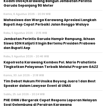
Kodim 0604/Karawang Bangun Jembatan Perintis
Garuda Sepanjang 90 Meter
Kamis, 6 Agustus 2026 - 20:39 WIB
Mahasiswa dan Warga Karawang Apresiasi Langkah
Bupati Aep Cepat Perbaiki Jalan Ronggo Waluyo
Rabu, 5 Agustus 2026 - 21:15 WIB
Jembatan Perintis Garuda Hampir Rampung, Ikhsan
Siswa SDN Kalijati II Ingin Bertemu Presiden Prabowo
dan Bupati Aep
Rabu, 5 Agustus 2026 - 20:46 WIB
Kapolresta Karawang Kombes Pol. Mario Prahatinto
Tingkatkan Pelayanan Terbaik Melalui Program GAZZ
Kamis, 30 Juli 2026 - 21:18 WIB
​Tim Debat Hukum FH Unsika Boyong Juara 1 dan Best
Speaker dalam Lawyear Event di UNAS
Sabtu, 25 Juli 2026 - 20:24 WIB
PHE ONWJ Bergerak Cepat Respons Laporan Nelayan
Soal Gelembung di Perairan Karawang