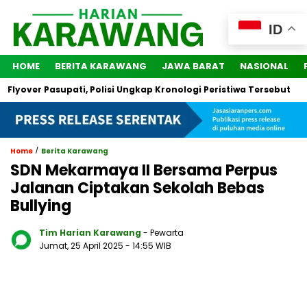
ID
HOME
BERITA KARAWANG
JAWA BARAT
NASIONAL
over Pasupati, Polisi Ungkap Kronologi Peristiwa Tersebut
2
/
Home
Berita Karawang
SDN Mekarmaya II Bersama Perpus
Jalanan Ciptakan Sekolah Bebas
Bullying
Tim Harian Karawang
- Pewarta
Jumat, 25 April 2025
- 14:55 WIB