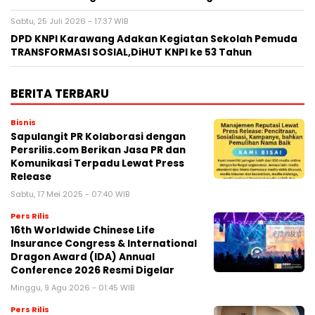
Sabtu, 25 Juli 2026 - 17:37 WIB
DPD KNPI Karawang Adakan Kegiatan Sekolah Pemuda
TRANSFORMASI SOSIAL,DiHUT KNPI ke 53 Tahun
BERITA TERBARU
Bisnis
Sapulangit PR Kolaborasi dengan
Persrilis.com Berikan Jasa PR dan
Komunikasi Terpadu Lewat Press
Release
Sabtu, 17 Mei 2025 - 07:40 WIB
Pers Rilis
16th Worldwide Chinese Life
Insurance Congress & International
Dragon Award (IDA) Annual
Conference 2026 Resmi Digelar
Minggu, 9 Agu 2026 - 01:45 WIB
Pers Rilis