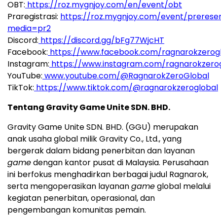
OBT:
https://roz.mygnjoy.com/en/event/obt
Praregistrasi:
https://roz.mygnjoy.com/event/prereser
media=pr2
Discord:
https://discord.gg/bFg77WjcHT
Facebook:
https://www.facebook.com/ragnarokzerog
Instagram:
https://www.instagram.com/ragnarokzero
YouTube:
www.youtube.com/@RagnarokZeroGlobal
TikTok:
https://www.tiktok.com/@ragnarokzeroglobal
Tentang Gravity Game Unite SDN. BHD.
Gravity Game Unite SDN. BHD. (GGU) merupakan
anak usaha global milik Gravity Co., Ltd., yang
bergerak dalam bidang penerbitan dan layanan
game
dengan kantor pusat di Malaysia. Perusahaan
ini berfokus menghadirkan berbagai judul Ragnarok,
serta mengoperasikan layanan
game
global melalui
kegiatan penerbitan, operasional, dan
pengembangan komunitas pemain.