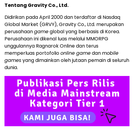
Tentang Gravity Co., Ltd.
Didirikan pada April 2000 dan terdaftar di Nasdaq
Global Market (GRVY), Gravity Co., Ltd. merupakan
perusahaan
game
global yang berbasis di Korea.
Perusahaan ini dikenal luas melalui MMORPG
unggulannya Ragnarok Online dan terus
memperluas portofolio
online game
dan
mobile
games
yang dimainkan oleh jutaan pemain di seluruh
dunia.