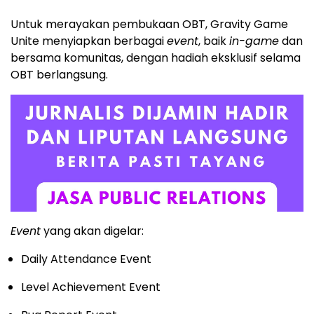
Untuk merayakan pembukaan OBT, Gravity Game
Unite menyiapkan berbagai
event
, baik
in-game
dan
bersama komunitas, dengan hadiah eksklusif selama
OBT berlangsung.
Event
yang akan digelar:
Daily Attendance Event
Level Achievement Event