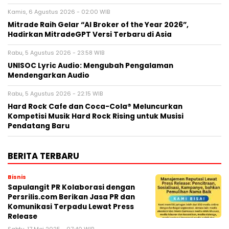
Kamis, 6 Agustus 2026 - 02:00 WIB
Mitrade Raih Gelar “AI Broker of the Year 2026”,
Hadirkan MitradeGPT Versi Terbaru di Asia
Rabu, 5 Agustus 2026 - 23:58 WIB
UNISOC Lyric Audio: Mengubah Pengalaman
Mendengarkan Audio
Rabu, 5 Agustus 2026 - 22:15 WIB
Hard Rock Cafe dan Coca-Cola® Meluncurkan
Kompetisi Musik Hard Rock Rising untuk Musisi
Pendatang Baru
BERITA TERBARU
Bisnis
Sapulangit PR Kolaborasi dengan
Persrilis.com Berikan Jasa PR dan
Komunikasi Terpadu Lewat Press
Release