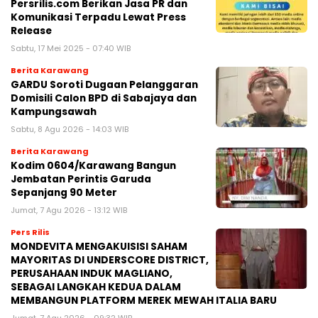
Persrilis.com Berikan Jasa PR dan
Komunikasi Terpadu Lewat Press
Release
Sabtu, 17 Mei 2025 - 07:40 WIB
Berita Karawang
GARDU Soroti Dugaan Pelanggaran
Domisili Calon BPD di Sabajaya dan
Kampungsawah
Sabtu, 8 Agu 2026 - 14:03 WIB
Berita Karawang
Kodim 0604/Karawang Bangun
Jembatan Perintis Garuda
Sepanjang 90 Meter
Jumat, 7 Agu 2026 - 13:12 WIB
Pers Rilis
MONDEVITA MENGAKUISISI SAHAM
MAYORITAS DI UNDERSCORE DISTRICT,
PERUSAHAAN INDUK MAGLIANO,
SEBAGAI LANGKAH KEDUA DALAM
MEMBANGUN PLATFORM MEREK MEWAH ITALIA BARU