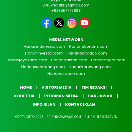
untukredaksi@gmail.com
+628557777888
MEDIA NETWORK
Harianindonesia.com
Harianekonomi.com
Harianinvestor.com
Harianolahraga.com
Harianjayakarta.com
Harianbanten.com
Harianbogor.com
Hariansumedang.com
Hariankarawang.com
Hariancirebon.com
HOME
HISTORI MEDIA
TIM REDAKSI
KODE ETIK
PEDOMAN MEDIA
HAK JAWAB
INFO IKLAN
KONTAK IKLAN
COPYRIGHT © 2026 HARIANKARAWANG.COM - ALL RIGHTS RESERVED