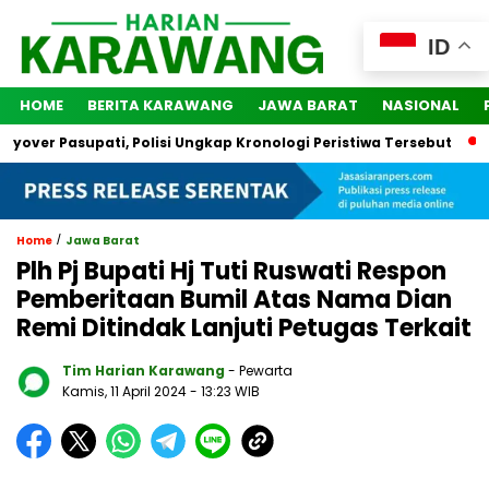
ID
HOME
BERITA KARAWANG
JAWA BARAT
NASIONAL
ver Pasupati, Polisi Ungkap Kronologi Peristiwa Tersebut
2 
/
Home
Jawa Barat
Plh Pj Bupati Hj Tuti Ruswati Respon
Pemberitaan Bumil Atas Nama Dian
Remi Ditindak Lanjuti Petugas Terkait
Tim Harian Karawang
- Pewarta
Kamis, 11 April 2024
- 13:23 WIB