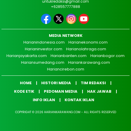
untukredaksi@gmail.com
+628557777888
MEDIA NETWORK
Harianindonesia.com
Harianekonomi.com
Harianinvestor.com
Harianolahraga.com
Harianjayakarta.com
Harianbanten.com
Harianbogor.com
Hariansumedang.com
Hariankarawang.com
Hariancirebon.com
HOME
HISTORI MEDIA
TIM REDAKSI
KODE ETIK
PEDOMAN MEDIA
HAK JAWAB
INFO IKLAN
KONTAK IKLAN
COPYRIGHT © 2026 HARIANKARAWANG.COM - ALL RIGHTS RESERVED