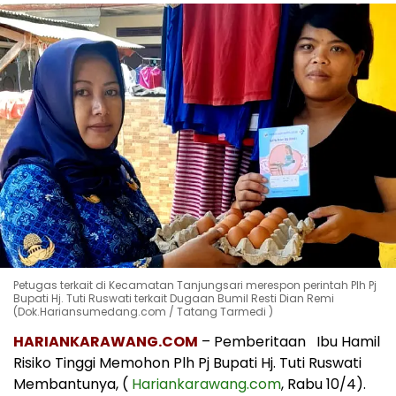
Petugas terkait di Kecamatan Tanjungsari merespon perintah Plh Pj
Bupati Hj. Tuti Ruswati terkait Dugaan Bumil Resti Dian Remi
(Dok.Hariansumedang.com / Tatang Tarmedi )
HARIANKARAWANG.COM
– Pemberitaan Ibu Hamil
Risiko Tinggi Memohon Plh Pj Bupati Hj. Tuti Ruswati
Membantunya, (
Hariankarawang.com
, Rabu 10/4).