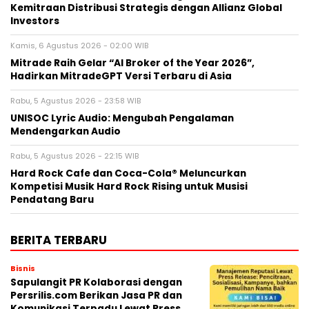
Kemitraan Distribusi Strategis dengan Allianz Global
Investors
Kamis, 6 Agustus 2026 - 02:00 WIB
Mitrade Raih Gelar “AI Broker of the Year 2026”,
Hadirkan MitradeGPT Versi Terbaru di Asia
Rabu, 5 Agustus 2026 - 23:58 WIB
UNISOC Lyric Audio: Mengubah Pengalaman
Mendengarkan Audio
Rabu, 5 Agustus 2026 - 22:15 WIB
Hard Rock Cafe dan Coca-Cola® Meluncurkan
Kompetisi Musik Hard Rock Rising untuk Musisi
Pendatang Baru
BERITA TERBARU
Bisnis
Sapulangit PR Kolaborasi dengan
Persrilis.com Berikan Jasa PR dan
Komunikasi Terpadu Lewat Press