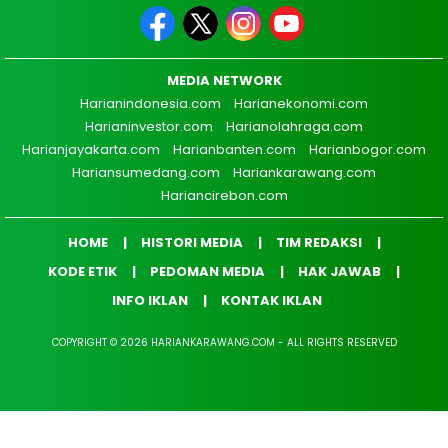
MEDIA NETWORK
Harianindonesia.com
Harianekonomi.com
Harianinvestor.com
Harianolahraga.com
Harianjayakarta.com
Harianbanten.com
Harianbogor.com
Hariansumedang.com
Hariankarawang.com
Hariancirebon.com
HOME
HISTORI MEDIA
TIM REDAKSI
KODE ETIK
PEDOMAN MEDIA
HAK JAWAB
INFO IKLAN
KONTAK IKLAN
COPYRIGHT © 2026 HARIANKARAWANG.COM - ALL RIGHTS RESERVED