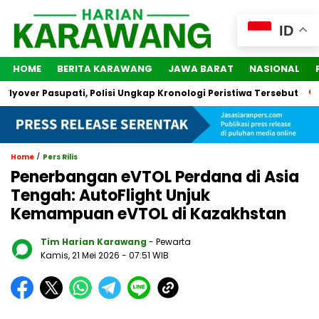
ID
HOME
BERITA KARAWANG
JAWA BARAT
NASIONAL
ver Pasupati, Polisi Ungkap Kronologi Peristiwa Tersebut
2 
/
Home
Pers Rilis
Penerbangan eVTOL Perdana di Asia
Tengah: AutoFlight Unjuk
Kemampuan eVTOL di Kazakhstan
Tim Harian Karawang
- Pewarta
Kamis, 21 Mei 2026
- 07:51 WIB