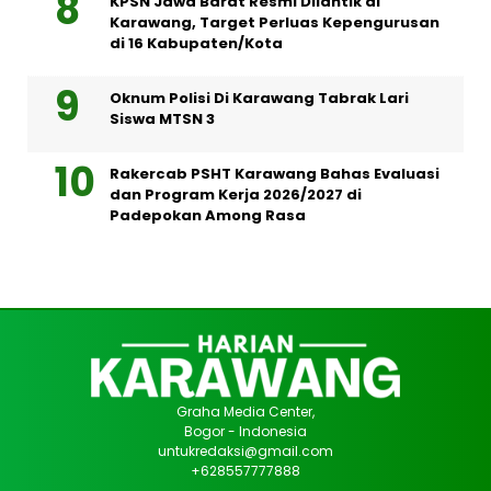
KPSN Jawa Barat Resmi Dilantik di
Karawang, Target Perluas Kepengurusan
di 16 Kabupaten/Kota
Oknum Polisi Di Karawang Tabrak Lari
Siswa MTSN 3
Rakercab PSHT Karawang Bahas Evaluasi
dan Program Kerja 2026/2027 di
Padepokan Among Rasa
Graha Media Center,
Bogor - Indonesia
untukredaksi@gmail.com
+628557777888