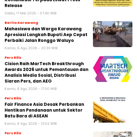
Release
Sabtu, 17 Mei 2025 - 07:40 WIB
Berita Karawang
Mahasiswa dan Warga Karawang
Apresiasi Langkah Bupati Aep Cepat
Perbaiki Jalan Ronggo Waluyo
Kamis, 6 Agu 2026 - 20:39 WIB
Pers Rilis
Cision Raih MarTech Breakthrough
Awards 2026 untuk Pemantauan dan
Analisis Media Sosial, Distribusi
Siaran Pers, dan AEO
Kamis, 6 Agu 2026 - 17:00 WIB
Pers Rilis
Fair Finance Asia Desak Perbankan
Hentikan Pendanaan untuk Sektor
Batu Bara di ASEAN
Kamis, 6 Agu 2026 - 13:02 WIB
Pers Rilis