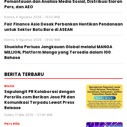
Pemantauan dan Analisis Media Sosial, Distribusi Siaran
Pers, dan AEO
Kamis, 6 Agustus 2026 - 13:02 WIB
Fair Finance Asia Desak Perbankan Hentikan Pendanaan
untuk Sektor Batu Bara di ASEAN
Kamis, 6 Agustus 2026 - 13:00 WIB
Shueisha Perluas Jangkauan Global melalui MANGA
MILLION, Platform Manga yang Tersedia dalam 100
Bahasa
BERITA TERBARU
Bisnis
Sapulangit PR Kolaborasi dengan
Persrilis.com Berikan Jasa PR dan
Komunikasi Terpadu Lewat Press
Release
Sabtu, 17 Mei 2025 - 07:40 WIB
Pers Rilis