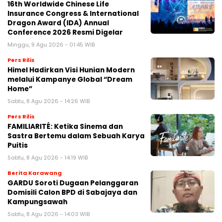
16th Worldwide Chinese Life
Insurance Congress & International
Dragon Award (IDA) Annual
Conference 2026 Resmi Digelar
Minggu, 9 Agu 2026 - 01:45 WIB
Pers Rilis
Himel Hadirkan Visi Hunian Modern
melalui Kampanye Global “Dream
Home”
Sabtu, 8 Agu 2026 - 14:26 WIB
Pers Rilis
FAMILIARITÉ: Ketika Sinema dan
Sastra Bertemu dalam Sebuah Karya
Puitis
Sabtu, 8 Agu 2026 - 14:19 WIB
Berita Karawang
GARDU Soroti Dugaan Pelanggaran
Domisili Calon BPD di Sabajaya dan
Kampungsawah
Sabtu, 8 Agu 2026 - 14:03 WIB