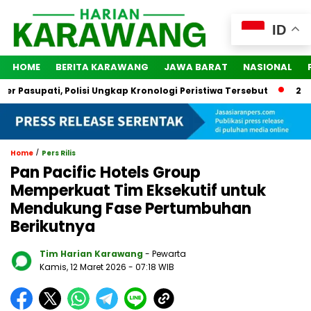
ID
HOME
BERITA KARAWANG
JAWA BARAT
NASIONAL
upati, Polisi Ungkap Kronologi Peristiwa Tersebut
2 Orang D
/
Home
Pers Rilis
Pan Pacific Hotels Group
Memperkuat Tim Eksekutif untuk
Mendukung Fase Pertumbuhan
Berikutnya
Tim Harian Karawang
- Pewarta
Kamis, 12 Maret 2026
- 07:18 WIB