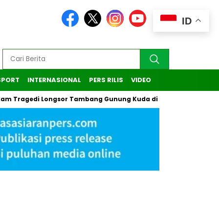
ID
SPORT
INTERNASIONAL
PERS RILIS
VIDEO
agedi Longsor Tambang Gunung Kuda di Cirebon
Kasus Pend