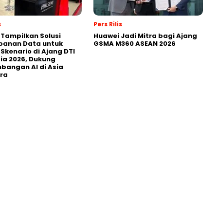
s
Pers Rilis
 Tampilkan Solusi
Huawei Jadi Mitra bagi Ajang
panan Data untuk
GSMA M360 ASEAN 2026
 Skenario di Ajang DTI
ia 2026, Dukung
angan AI di Asia
ra