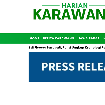
HOME
BERITA KARAWANG
JAWA BARAT
Bunuh Diri di Flyover Pasupati, Polisi Ungkap Kronologi Peristiwa