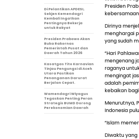
Presiden Pra
Di Pelantikan APDESI,
kebersamaan,
Sekjen Kemendagri
Kembali Ingatkan
Pentingnya Bekerja
Dirinya menje
untuk Rakyat
menghargai p
Presiden Prabowo Akan
yang sudah m
Buka Rakornas
Pemerintah Pusat dan
“Hari Pahlawa
Daerah Tahun 2026
mengenang ja
Kasatgas Tito Karnavian
raganya untuk
Tinjau Pengungsi di Aceh
Utara Pastikan
mengingat jas
Penanganan Darurat
adalah pemim
Berjalan Cepat.
kebaikan bagi
Wamendagri Wiyagus
Tegaskan Penting Peran
Menurutnya, P
Strategis BUMD Dorong
Perekonomian Daerah
Indonesia pu
“Islam memeri
Diwaktu yang