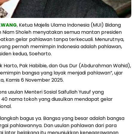
RAWANG
, Ketua Majelis Ulama Indonesia (MUI) Bidang
n Niam Sholeh menyatakan semua mantan presiden
tkan gelar pahlawan tanpa terkecuali. Menurutnya,
yang pernah memimpin Indonesia adalah pahlawan,
iden kedua, Soeharto.
k Harto, Pak Habibie, dan Gus Dur (Abdurahman Wahid),
emimpin bangsa yang layak menjadi pahlawan”, ujar
ta, Kamis 6 November 2025.
s usulan Menteri Sosial Saifullah Yusuf yang
40 nama tokoh yang diusulkan mendapat gelar
onal.
u langkah bagus ya. Bangsa yang besar adalah bangsa
gai pahlawannya. Dan usulan pahlawan dari para
ai latar belakang itu menunjukkan kenegarawanan