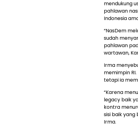
mendukung usu
pahlawan nas
Indonesia aman
“NasDem mela
sudah menyam
pahlawan pad
wartawan, Kam
Irma menyebu
memimpin RI. 
tetapi ia memi
“Karena menur
legacy baik ya
kontra menuru
sisi baik yan
Irma.