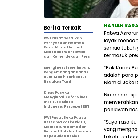
HARIAN KA
Berita Terkait
Fatwa Asroru
PWI Pusat Sesalkan
layak mendapa
Pernyataan Hotman
semua tokoh 
Paris, Minta Hormati
Martabat Wartawan
termasuk pres
dan Kemerdekaan Pers
“Pak Karno Pa
Energi Bersih Melimpah,
Pengembangan Panas
adalah para p
Bumi Masih Terbentur
Regulasi Tarif
Niam di Jakar
Krisis Pasokan
Niam merespon
Mengintai, ReforMiner
menyerahkan 
Institute Minta
Indonesia Percepat EBT
pahlawan nasi
PWI Pusat Buka Puasa
“Saya rasa it
Bersama Yatim Piatu,
Momentum Ramadan
yang menghar
Perkuat Solidaritas dan
tokoh berbag
Kepedulian Sosial