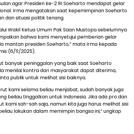
lan agar Presiden ke-2 RI Soeharto mendapat gelar
ional. Irma mengatakan saat kepemimpinan Soeharto
 dan situasi politik tenang.
lui Wakil Ketua Umum Pak Saan Mustopa sebelumnya
paikan bahwa kami menyetujui pemberian gelar
a mantan presiden Soeharto,” mata Irma kepada
is (6/11/2025).
t banyak peninggalan yang baik saat Soeharto
Ia menilai kontra dari masyarakat dapat diterima,
nta publik untuk melihat sisi baiknya.
ut kami selama beliau menjabat, sudah banyak juga
ng beliau tinggalkan untuk Indonesia. Jika ada pro dan
t kami sah-sah saja, namun kita juga harus melihat sisi
g beliau lakukan dalam memimpin bangsa ini,” ungkap