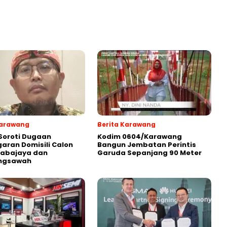
Karawang
Berita Karawang
Soroti Dugaan
Kodim 0604/Karawang
aran Domisili Calon
Bangun Jembatan Perintis
Sabajaya dan
Garuda Sepanjang 90 Meter
ngsawah