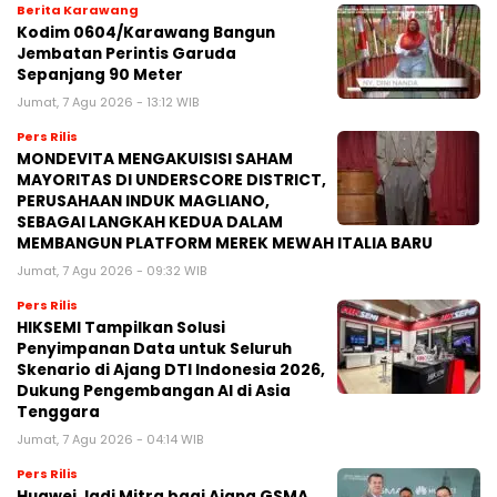
Berita Karawang
Kodim 0604/Karawang Bangun
Jembatan Perintis Garuda
Sepanjang 90 Meter
Jumat, 7 Agu 2026 - 13:12 WIB
Pers Rilis
MONDEVITA MENGAKUISISI SAHAM
MAYORITAS DI UNDERSCORE DISTRICT,
PERUSAHAAN INDUK MAGLIANO,
SEBAGAI LANGKAH KEDUA DALAM
MEMBANGUN PLATFORM MEREK MEWAH ITALIA BARU
Jumat, 7 Agu 2026 - 09:32 WIB
Pers Rilis
HIKSEMI Tampilkan Solusi
Penyimpanan Data untuk Seluruh
Skenario di Ajang DTI Indonesia 2026,
Dukung Pengembangan AI di Asia
Tenggara
Jumat, 7 Agu 2026 - 04:14 WIB
Pers Rilis
Huawei Jadi Mitra bagi Ajang GSMA