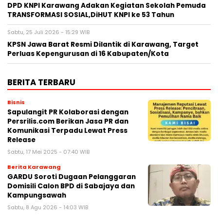
DPD KNPI Karawang Adakan Kegiatan Sekolah Pemuda
TRANSFORMASI SOSIAL,DiHUT KNPI ke 53 Tahun
Sabtu, 25 Juli 2026 - 15:29 WIB
KPSN Jawa Barat Resmi Dilantik di Karawang, Target
Perluas Kepengurusan di 16 Kabupaten/Kota
BERITA TERBARU
Bisnis
Sapulangit PR Kolaborasi dengan
Persrilis.com Berikan Jasa PR dan
Komunikasi Terpadu Lewat Press
Release
Sabtu, 17 Mei 2025 - 07:40 WIB
Berita Karawang
GARDU Soroti Dugaan Pelanggaran
Domisili Calon BPD di Sabajaya dan
Kampungsawah
Sabtu, 8 Agu 2026 - 14:03 WIB