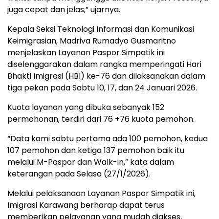
juga cepat dan jelas,” ujarnya.
Kepala Seksi Teknologi Informasi dan Komunikasi
Keimigrasian, Madriva Rumadyo Gusmaritno
menjelaskan Layanan Paspor Simpatik ini
diselenggarakan dalam rangka memperingati Hari
Bhakti Imigrasi (HBI) ke-76 dan dilaksanakan dalam
tiga pekan pada Sabtu 10, 17, dan 24 Januari 2026.
Kuota layanan yang dibuka sebanyak 152
permohonan, terdiri dari 76 +76 kuota pemohon.
“Data kami sabtu pertama ada 100 pemohon, kedua
107 pemohon dan ketiga 137 pemohon baik itu
melalui M-Paspor dan Walk-in,” kata dalam
keterangan pada Selasa (27/1/2026).
Melalui pelaksanaan Layanan Paspor Simpatik ini,
Imigrasi Karawang berharap dapat terus
memberikan pelayanan yang mudah diakses,