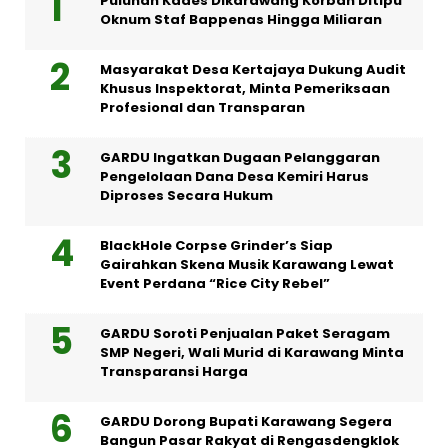
Puluhan Kades Dikarawang Korban Ditipu
Oknum Staf Bappenas Hingga Miliaran
Masyarakat Desa Kertajaya Dukung Audit
Khusus Inspektorat, Minta Pemeriksaan
Profesional dan Transparan
GARDU Ingatkan Dugaan Pelanggaran
Pengelolaan Dana Desa Kemiri Harus
Diproses Secara Hukum
BlackHole Corpse Grinder’s Siap
Gairahkan Skena Musik Karawang Lewat
Event Perdana “Rice City Rebel”
GARDU Soroti Penjualan Paket Seragam
SMP Negeri, Wali Murid di Karawang Minta
Transparansi Harga
GARDU Dorong Bupati Karawang Segera
Bangun Pasar Rakyat di Rengasdengklok