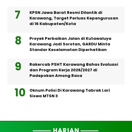
KPSN Jawa Barat Resmi Dilantik di
Karawang, Target Perluas Kepengurusan
di 16 Kabupaten/Kota
Proyek Perbaikan Jalan di Kutawaluya
Karawang Jadi Sorotan, GARDU Minta
Standar Keselamatan Diperhatikan
Rakercab PSHT Karawang Bahas Evaluasi
dan Program Kerja 2026/2027 di
Padepokan Among Rasa
Oknum Polisi Di Karawang Tabrak Lari
Siswa MTSN 3