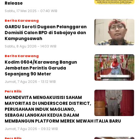
Release
Sabtu, 17 Mei 2025 - 07:40 WIB
Berita Karawang
GARDU Soroti Dugaan Pelanggaran
Domisili Calon BPD di Sabajaya dan
Kampungsawah
Sabtu, 8 Agu 2026 - 14:03 WIB
Berita Karawang
Kodim 0604/Karawang Bangun
Jembatan Perintis Garuda
Sepanjang 90 Meter
Jumat, 7 Agu 2026 - 13:12 WIB
Pers Rilis
MONDEVITA MENGAKUISISI SAHAM
MAYORITAS DI UNDERSCORE DISTRICT,
PERUSAHAAN INDUK MAGLIANO,
SEBAGAI LANGKAH KEDUA DALAM
MEMBANGUN PLATFORM MEREK MEWAH ITALIA BARU
Jumat, 7 Agu 2026 - 09:32 WIB
Pers Rilis