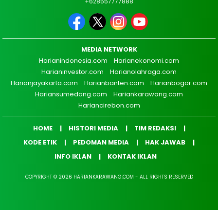
+628557777888
MEDIA NETWORK
Harianindonesia.com
Harianekonomi.com
Harianinvestor.com
Harianolahraga.com
Harianjayakarta.com
Harianbanten.com
Harianbogor.com
Hariansumedang.com
Hariankarawang.com
Hariancirebon.com
HOME
HISTORI MEDIA
TIM REDAKSI
KODE ETIK
PEDOMAN MEDIA
HAK JAWAB
INFO IKLAN
KONTAK IKLAN
COPYRIGHT © 2026 HARIANKARAWANG.COM - ALL RIGHTS RESERVED