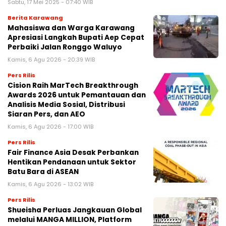
Sabtu, 17 Mei 2025 - 07:40 WIB
Berita Karawang
Mahasiswa dan Warga Karawang
Apresiasi Langkah Bupati Aep Cepat
Perbaiki Jalan Ronggo Waluyo
Kamis, 6 Agu 2026 - 20:39 WIB
Pers Rilis
Cision Raih MarTech Breakthrough
Awards 2026 untuk Pemantauan dan
Analisis Media Sosial, Distribusi
Siaran Pers, dan AEO
Kamis, 6 Agu 2026 - 17:00 WIB
Pers Rilis
Fair Finance Asia Desak Perbankan
Hentikan Pendanaan untuk Sektor
Batu Bara di ASEAN
Kamis, 6 Agu 2026 - 13:02 WIB
Pers Rilis
Shueisha Perluas Jangkauan Global
melalui MANGA MILLION, Platform