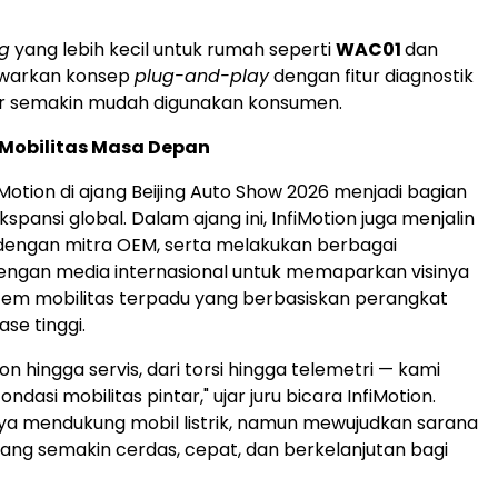
g
yang lebih kecil untuk rumah seperti
WAC01
dan
arkan konsep
plug-and-play
dengan fitur diagnostik
gar semakin mudah digunakan konsumen.
 Mobilitas Masa Depan
fiMotion di ajang Beijing Auto Show 2026 menjadi bagian
ekspansi global. Dalam ajang ini, InfiMotion juga menjalin
s dengan mitra OEM, serta melakukan berbagai
ngan media internasional untuk memaparkan visinya
stem mobilitas terpadu yang berbasiskan perangkat
ase tinggi.
ikon hingga servis, dari torsi hingga telemetri — kami
asi mobilitas pintar," ujar juru bicara InfiMotion.
ya mendukung mobil listrik, namun mewujudkan sarana
yang semakin cerdas, cepat, dan berkelanjutan bagi
"