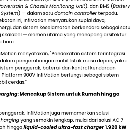
Powertrain & Chassis Monitoring Unit
), dan BMS (
Battery
 System
) — dalam satu
domain controller
terpadu.
atan ini, InfiMotion menyatukan suplai daya,
energi, dan sistem keselamatan berkendara sebagai satu
g skalabel — elemen utama yang menopang arsitektur
i baru.
fiMotion menyatakan, "Pendekatan sistem terintegrasi
 dalam pengembangan mobil listrik masa depan, yakni
stem penggerak, baterai, dan kontrol kendaraan
. Platform 900V InfiMotion berfungsi sebagai sistem
bil cerdas."
arging
: Mencakup Sistem untuk Rumah hingga
 penggerak, InfiMotion juga memamerkan solusi
charging
yang semakin lengkap, mulai dari solusi AC 7
ah hingga
liquid-cooled ultra-fast charger
1.920 kW