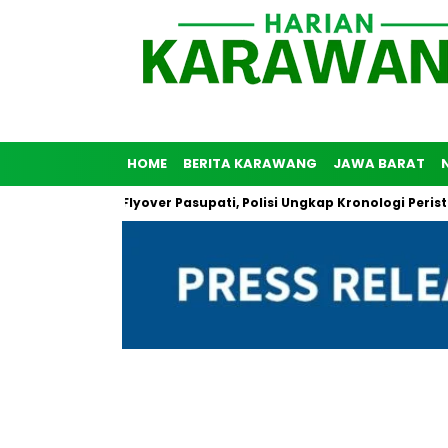
HOME
BERITA KARAWANG
JAWA BARAT
Diri di Flyover Pasupati, Polisi Ungkap Kronologi Peristiwa Ters