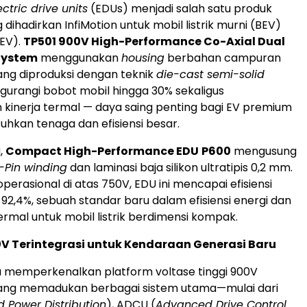
ectric drive units
(EDUs) menjadi salah satu produk
dihadirkan InfiMotion untuk mobil listrik murni (BEV)
HEV).
TP501 900V High-Performance Co-Axial Dual
System
menggunakan
housing
berbahan campuran
ng diproduksi dengan teknik
die-cast semi-solid
urangi bobot mobil hingga 30% sekaligus
kinerja termal — daya saing penting bagi EV premium
kan tenaga dan efisiensi besar.
,
Compact High-Performance EDU
P600
mengusung
-Pin winding
dan laminasi baja silikon ultratipis 0,2 mm.
perasional di atas 750V, EDU ini mencapai efisiensi
92,4%, sebuah standar baru dalam efisiensi energi dan
mal untuk mobil listrik berdimensi kompak.
V Terintegrasi untuk Kendaraan Generasi Baru
ga memperkenalkan platform voltase tinggi 900V
 yang memadukan berbagai sistem utama—mulai dari
 Power Distribution
), ADCU (
Advanced Drive Control