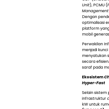
Unit
), PCMU (
Management
Dengan pendek
optimalisasi 
platform yan
mobil generas
Perwakilan In
menjadi kunci
menyatukan si
secara efisien
saraf pada mo
Ekosistem
Ch
Hyper-Fast
Selain sistem
infrastruktur
kW untuk rum