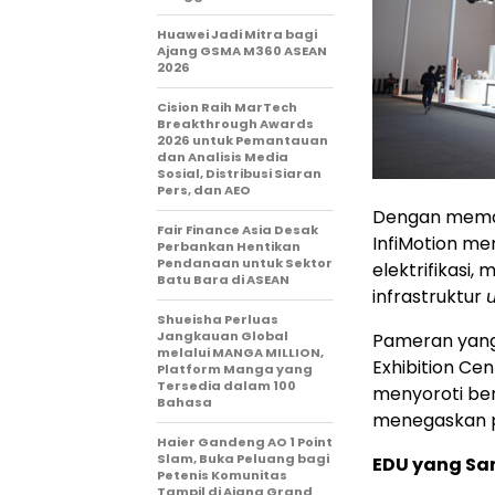
Huawei Jadi Mitra bagi
Ajang GSMA M360 ASEAN
2026
Cision Raih MarTech
Breakthrough Awards
2026 untuk Pemantauan
dan Analisis Media
Sosial, Distribusi Siaran
Pers, dan AEO
Dengan memam
Fair Finance Asia Desak
InfiMotion me
Perbankan Hentikan
Pendanaan untuk Sektor
elektrifikasi,
Batu Bara di ASEAN
infrastruktur
Shueisha Perluas
Jangkauan Global
Pameran yang 
melalui MANGA MILLION,
Exhibition Ce
Platform Manga yang
Tersedia dalam 100
menyoroti berb
Bahasa
menegaskan pe
Haier Gandeng AO 1 Point
Slam, Buka Peluang bagi
EDU yang San
Petenis Komunitas
Tampil di Ajang Grand