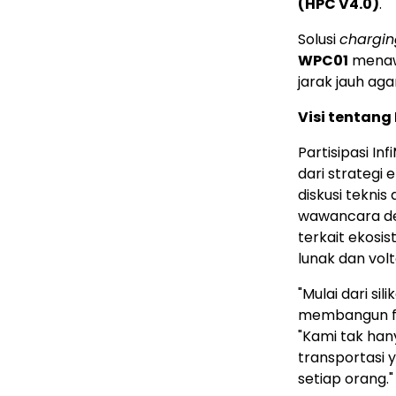
(HPC V4.0)
.
Solusi
chargin
WPC01
menaw
jarak jauh a
Visi tentang
Partisipasi In
dari strategi 
diskusi tekni
wawancara de
terkait ekosi
lunak dan volt
"Mulai dari sil
membangun fond
"Kami tak han
transportasi 
setiap orang.