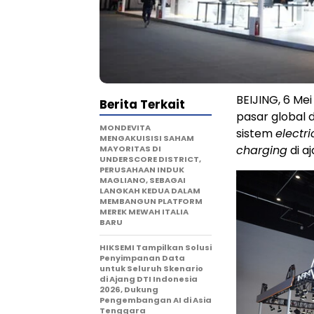
BEIJING, 6 Me
Berita Terkait
pasar global 
MONDEVITA
sistem
electri
MENGAKUISISI SAHAM
charging
di a
MAYORITAS DI
UNDERSCORE DISTRICT,
PERUSAHAAN INDUK
MAGLIANO, SEBAGAI
LANGKAH KEDUA DALAM
MEMBANGUN PLATFORM
MEREK MEWAH ITALIA
BARU
HIKSEMI Tampilkan Solusi
Penyimpanan Data
untuk Seluruh Skenario
di Ajang DTI Indonesia
2026, Dukung
Pengembangan AI di Asia
Tenggara