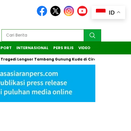
ID
SPORT
INTERNASIONAL
PERS RILIS
VIDEO
 Longsor Tambang Gunung Kuda di Cirebon
Kasus Pendaki I