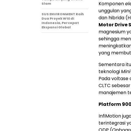
Komponen
el
Slam
unggulan yang 
SUS ENVIRONMENT Raih
dan hibrida (
Dua Proyek WtE di
Indonesia, Percepat
Motor Drive 
Ekspansi Global
magnesium ya
sehingga meng
meningkatkan 
yang membutuh
Sementara itu
teknologi
Mini
Pada voltase o
CLTC sebesar 
manajemen ter
Platform 900
InfiMotion ju
terintegrasi
ODP (
Onboard