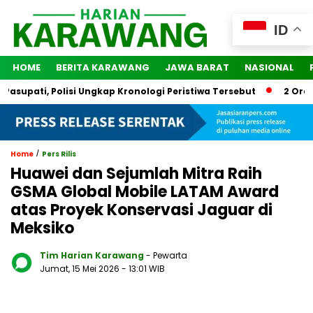
ID
HOME
BERITA KARAWANG
JAWA BARAT
NASIONAL
pati, Polisi Ungkap Kronologi Peristiwa Tersebut
2 Orang Di
/
Home
Pers Rilis
Huawei dan Sejumlah Mitra Raih
GSMA Global Mobile LATAM Award
atas Proyek Konservasi Jaguar di
Meksiko
Tim Harian Karawang
- Pewarta
Jumat, 15 Mei 2026
- 13:01 WIB