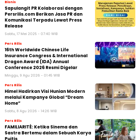
Bisnis
Sapulangit PR Kolaborasi dengan
Persrilis.com Berikan Jasa PR dan
Komunikasi Terpadu Lewat Press
Release
Sabtu, 17 Mei 2025 - 07:40 WIB
Pers Rilis
16th Worldwide Chinese Life
Insurance Congress & International
Dragon Award (IDA) Annual
Conference 2026 Resmi Digelar
Minggu, 9 Agu 2026 - 01:45 WIB
Pers Rilis
Himel Hadirkan Visi Hunian Modern
melalui Kampanye Global “Dream
Home”
Sabtu, 8 Agu 2026 - 14:26 WIB
Pers Rilis
FAMILIARITÉ: Ketika Sinema dan
Sastra Bertemu dalam Sebuah Karya
Puitis