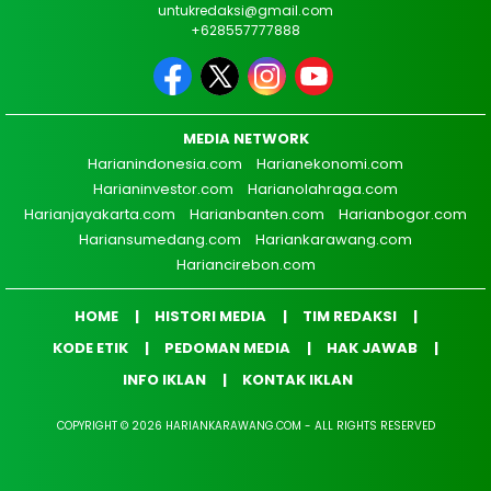
untukredaksi@gmail.com
+628557777888
MEDIA NETWORK
Harianindonesia.com
Harianekonomi.com
Harianinvestor.com
Harianolahraga.com
Harianjayakarta.com
Harianbanten.com
Harianbogor.com
Hariansumedang.com
Hariankarawang.com
Hariancirebon.com
HOME
HISTORI MEDIA
TIM REDAKSI
KODE ETIK
PEDOMAN MEDIA
HAK JAWAB
INFO IKLAN
KONTAK IKLAN
COPYRIGHT © 2026 HARIANKARAWANG.COM - ALL RIGHTS RESERVED