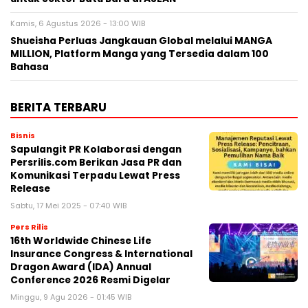
Kamis, 6 Agustus 2026 - 13:00 WIB
Shueisha Perluas Jangkauan Global melalui MANGA
MILLION, Platform Manga yang Tersedia dalam 100
Bahasa
BERITA TERBARU
Bisnis
Sapulangit PR Kolaborasi dengan
Persrilis.com Berikan Jasa PR dan
Komunikasi Terpadu Lewat Press
Release
Sabtu, 17 Mei 2025 - 07:40 WIB
Pers Rilis
16th Worldwide Chinese Life
Insurance Congress & International
Dragon Award (IDA) Annual
Conference 2026 Resmi Digelar
Minggu, 9 Agu 2026 - 01:45 WIB