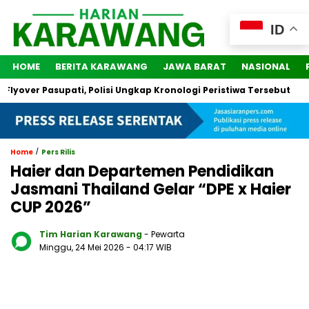
ID
HOME
BERITA KARAWANG
JAWA BARAT
NASIONAL
er Pasupati, Polisi Ungkap Kronologi Peristiwa Tersebut
2 O
/
Home
Pers Rilis
Haier dan Departemen Pendidikan
Jasmani Thailand Gelar “DPE x Haier
CUP 2026”
Tim Harian Karawang
- Pewarta
Minggu, 24 Mei 2026
- 04:17 WIB