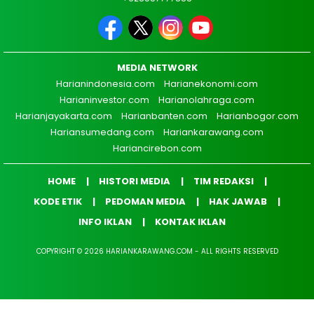
MEDIA NETWORK
Harianindonesia.com
Harianekonomi.com
Harianinvestor.com
Harianolahraga.com
Harianjayakarta.com
Harianbanten.com
Harianbogor.com
Hariansumedang.com
Hariankarawang.com
Hariancirebon.com
HOME
HISTORI MEDIA
TIM REDAKSI
KODE ETIK
PEDOMAN MEDIA
HAK JAWAB
INFO IKLAN
KONTAK IKLAN
COPYRIGHT © 2026 HARIANKARAWANG.COM - ALL RIGHTS RESERVED