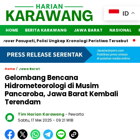
ID
HOME
BERITA KARAWANG
JAWA BARAT
NASIONAL
 Pasupati, Polisi Ungkap Kronologi Peristiwa Tersebut
2 Ora
/
Home
Jawa Barat
Gelombang Bencana
Hidrometeorologi di Musim
Pancaroba, Jawa Barat Kembali
Terendam
Tim Harian Karawang
- Pewarta
Sabtu, 17 Mei 2025
- 09:21 WIB