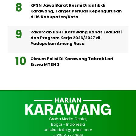
KPSN Jawa Barat Resmi Dilantik di
Karawang, Target Perluas Kepengurusan
di 16 Kabupaten/Kota
Rakercab PSHT Karawang Bahas Evaluasi
dan Program Kerja 2026/2027 di
Padepokan Among Rasa
Oknum Polisi Di Karawang Tabrak Lari
Siswa MTSN 3
Graha Media Center,
Bogor - Indonesia
untukredaksi@gmail.com
+628557777888