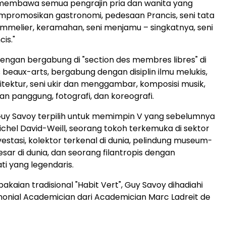
a membawa semua pengrajin pria dan wanita yang
promosikan gastronomi, pedesaan Prancis, seni tata
ommelier, keramahan, seni menjamu – singkatnya, seni
cis."
engan bergabung di "section des membres libres" di
beaux-arts, bergabung dengan disiplin ilmu melukis,
tektur, seni ukir dan menggambar, komposisi musik,
n panggung, fotografi, dan koreografi.
, Guy Savoy terpilih untuk memimpin V yang sebelumnya
Michel David-Weill, seorang tokoh terkemuka di sektor
estasi, kolektor terkenal di dunia, pelindung museum-
ar di dunia, dan seorang filantropis dengan
i yang legendaris.
kaian tradisional "Habit Vert", Guy Savoy dihadiahi
nial Academician dari Academician Marc Ladreit de