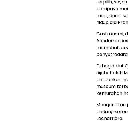
terpilih, say
berupaya mem
meja, dunia s
hidup ala Pran
Gastronomi, d
Académie des 
memahat, arsi
penyutradaraa
Di bagian ini
dijabat oleh 
perbankan inv
museum terbes
kemurahan hat
Mengenakan pa
pedang seremo
Lacharrière.