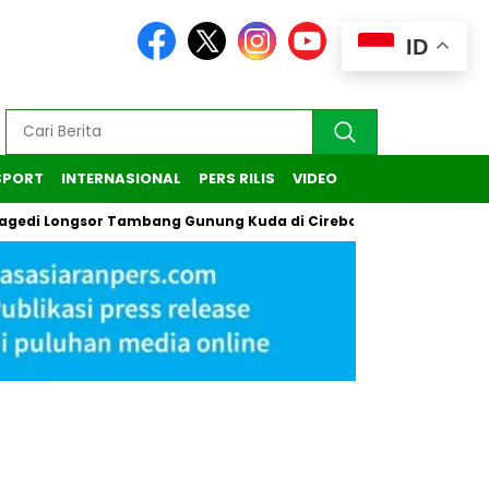
ID
SPORT
INTERNASIONAL
PERS RILIS
VIDEO
ngsor Tambang Gunung Kuda di Cirebon
Kasus Pendaki Ileg