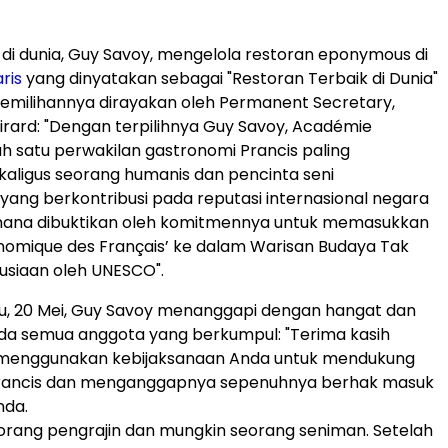
 di dunia, Guy Savoy, mengelola restoran eponymous di
ris
yang dinyatakan sebagai "Restoran Terbaik di Dunia"
. Pemilihannya dirayakan oleh Permanent Secretary,
girard: "Dengan terpilihnya Guy Savoy, Académie
h satu perwakilan gastronomi Prancis paling
aligus seorang humanis dan pencinta seni
ang berkontribusi pada reputasi internasional negara
imana dibuktikan oleh komitmennya untuk memasukkan
nomique des Français’ ke dalam Warisan Budaya Tak
siaan oleh UNESCO".
u, 20 Mei, Guy Savoy menanggapi dengan hangat dan
da semua anggota yang berkumpul: "Terima kasih
 menggunakan kebijaksanaan Anda untuk mendukung
rancis dan menganggapnya sepenuhnya berhak masuk
nda.
seorang pengrajin dan mungkin seorang seniman. Setelah