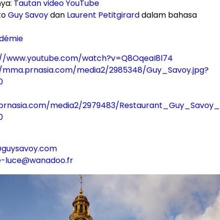
nya:
Tautan video YouTube
to
Guy Savoy
dan
Laurent Petitgirard
dalam bahasa
adémie
://www.youtube.com/watch?v=Q8OqeaI8l74
//mma.prnasia.com/media2/2985348/Guy_Savoy.jpg?
0
prnasia.com/media2/2979483/Restaurant_Guy_Savoy_L
0
o@guysavoy.com
re-luce@wanadoo.fr