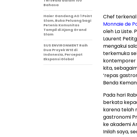
Tersedia dalam 100
Bahasa
Chef terkenal
Haier Gandeng AO 1 Point
Slam, Buka Peluang bagi
Monnaie de Pa
Petenis Komunitas
Tampil di Ajang Grand
oleh La Liste
Slam
Laurent Petit
mengakui sala
SUS ENVIRONMENT Raih
Dua Proyek WtE di
terkemuka sek
Indonesia, Percepat
Ekspansi Global
kontemporer y
kita, sebaga
‘repas gastro
Benda Kemanu
Pada hari Rab
berkata kepa
karena telah
gastronomi P
ke akademi A
Inilah saya, 