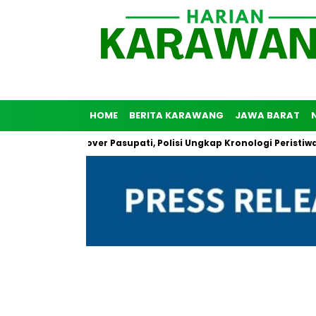
HOME
BERITA KARAWANG
JAWA BARAT
i di Flyover Pasupati, Polisi Ungkap Kronologi Peristiwa Tersebu