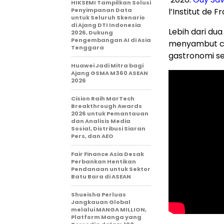
HIKSEMI Tampilkan Solusi
Penyimpanan Data
l’Institut de F
untuk Seluruh Skenario
di Ajang DTI Indonesia
Lebih dari du
2026, Dukung
Pengembangan AI di Asia
menyambut ch
Tenggara
gastronomi se
Huawei Jadi Mitra bagi
Ajang GSMA M360 ASEAN
2026
Cision Raih MarTech
Breakthrough Awards
2026 untuk Pemantauan
dan Analisis Media
Sosial, Distribusi Siaran
Pers, dan AEO
Fair Finance Asia Desak
Perbankan Hentikan
Pendanaan untuk Sektor
Batu Bara di ASEAN
Shueisha Perluas
Jangkauan Global
melalui MANGA MILLION,
Platform Manga yang