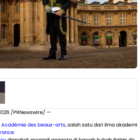
2026
/PRNewswire/ —
n
Académie des beaux-arts
, salah satu dari lima akademi
France
voy
diangkat menjadi anggota di bawah kubah Palais de