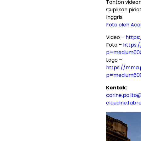
Tonton video
Cuplikan pida
Inggris
Foto oleh Ac
Video –
https
Foto –
https:
p=medium60
Logo –
https://mma.
p=medium60
Kontak:
carine.polit
claudine.fab