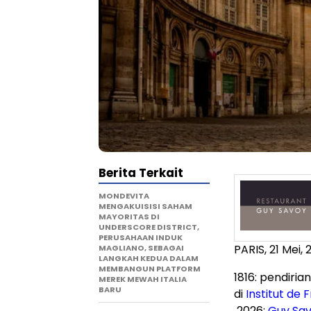
Berita Terkait
MONDEVITA
MENGAKUISISI SAHAM
MAYORITAS DI
UNDERSCORE DISTRICT,
PERUSAHAAN INDUK
PARIS
,
21 Mei, 
MAGLIANO, SEBAGAI
LANGKAH KEDUA DALAM
MEMBANGUN PLATFORM
1816: pendiria
MEREK MEWAH ITALIA
BARU
di
Institut de 
2026:
Guy Sa