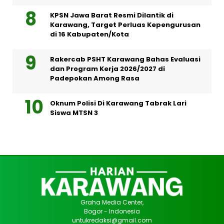
KPSN Jawa Barat Resmi Dilantik di
Karawang, Target Perluas Kepengurusan
di 16 Kabupaten/Kota
Rakercab PSHT Karawang Bahas Evaluasi
dan Program Kerja 2026/2027 di
Padepokan Among Rasa
Oknum Polisi Di Karawang Tabrak Lari
Siswa MTSN 3
Graha Media Center,
Bogor - Indonesia
untukredaksi@gmail.com