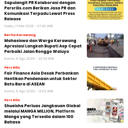
Sapulangit PR Kolaborasi dengan
Persrilis.com Berikan Jasa PR dan
Komunikasi Terpadu Lewat Press
Release
Sabtu, 17 Mei 2025 - 07:40 WIB
Berita Karawang
Mahasiswa dan Warga Karawang
Apresiasi Langkah Bupati Aep Cepat
Perbaiki Jalan Ronggo Waluyo
Kamis, 6 Agu 2026 - 20:39 WIB
Pers Rilis
Fair Finance Asia Desak Perbankan
Hentikan Pendanaan untuk Sektor
Batu Bara di ASEAN
Kamis, 6 Agu 2026 - 13:02 WIB
Pers Rilis
Shueisha Perluas Jangkauan Global
melalui MANGA MILLION, Platform
Manga yang Tersedia dalam 100
Bahasa