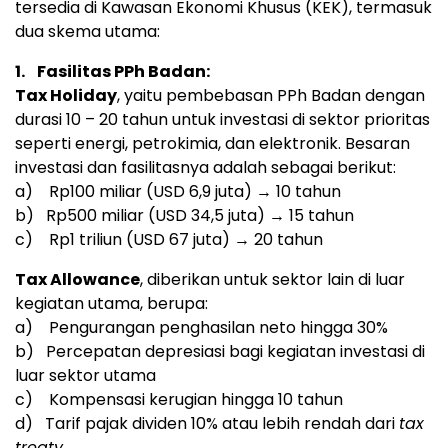
tersedia di Kawasan Ekonomi Khusus (KEK), termasuk
dua skema utama:
1.
Fasilitas PPh Badan:
Tax Holiday
, yaitu pembebasan PPh Badan dengan
durasi 10 – 20 tahun untuk investasi di sektor prioritas
seperti energi, petrokimia, dan elektronik. Besaran
investasi dan fasilitasnya adalah sebagai berikut:
a)
Rp100
miliar (
USD 6,9
juta) → 10 tahun
b)
Rp500
miliar (
USD 34,5
juta) → 15 tahun
c)
Rp1
triliun (
USD 67
juta) → 20 tahun
Tax Allowance
, diberikan untuk sektor lain di luar
kegiatan utama, berupa:
a) Pengurangan penghasilan neto hingga 30%
b) Percepatan depresiasi bagi kegiatan investasi di
luar sektor utama
c) Kompensasi kerugian hingga 10 tahun
d) Tarif pajak dividen 10% atau lebih rendah dari
tax
treaty