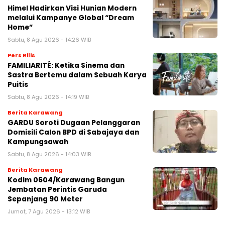
Himel Hadirkan Visi Hunian Modern
melalui Kampanye Global “Dream
Home”
Sabtu, 8 Agu 2026 - 14:26 WIB
Pers Rilis
FAMILIARITÉ: Ketika Sinema dan
Sastra Bertemu dalam Sebuah Karya
Puitis
Sabtu, 8 Agu 2026 - 14:19 WIB
Berita Karawang
GARDU Soroti Dugaan Pelanggaran
Domisili Calon BPD di Sabajaya dan
Kampungsawah
Sabtu, 8 Agu 2026 - 14:03 WIB
Berita Karawang
Kodim 0604/Karawang Bangun
Jembatan Perintis Garuda
Sepanjang 90 Meter
Jumat, 7 Agu 2026 - 13:12 WIB