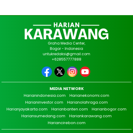
Graha Media Center,
Bogor - Indonesia
untukredaksi@gmail.com
+628557777888
MEDIA NETWORK
Harianindonesia.com
Harianekonomi.com
Harianinvestor.com
Harianolahraga.com
Harianjayakarta.com
Harianbanten.com
Harianbogor.com
Hariansumedang.com
Hariankarawang.com
Hariancirebon.com