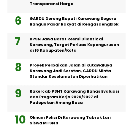
Transparansi Harga
GARDU Dorong Bupati Karawang Segera
Bangun Pasar Rakyat di Rengasdengklok
KPSN Jawa Barat Resmi Dilantik di
Karawang, Target Perluas Kepengurusan
di 16 Kabupaten/Kota
Proyek Perbaikan Jalan di Kutawaluya
Karawang Jadi Sorotan, GARDU Minta
Standar Keselamatan Diperhatikan
Rakercab PSHT Karawang Bahas Evaluasi
dan Program Kerja 2026/2027 di
Padepokan Among Rasa
Oknum Polisi Di Karawang Tabrak Lari
Siswa MTSN 3