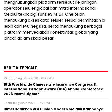
menghubungkan platform tersebut ke jaringan
operator seluler global dan mitra internasional.
Melalui teknologi Tunz eSIM, DT One telah
mendukung akses data seluler sesuai permintaan di
lebih dari
140 negara
, serta mendukung berbagai
platform menyediakan konektivitas global yang
lancar dalam skala besar.
BERITA TERKAIT
Minggu, 9 Agustus 2026 - 01:45 WIB
16th Worldwide Chinese Life Insurance Congress &
International Dragon Award (IDA) Annual Conference
2026 Resmi Digelar
Sabtu, 8 Agustus 2026 - 14:26 WIB
Himel Hadirkan Visi Hunian Modern melalui Kampanye