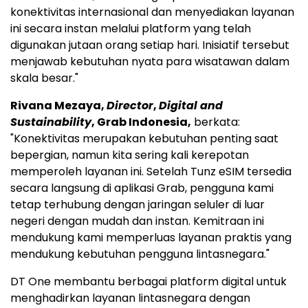
konektivitas internasional dan menyediakan layanan
ini secara instan melalui platform yang telah
digunakan jutaan orang setiap hari. Inisiatif tersebut
menjawab kebutuhan nyata para wisatawan dalam
skala besar."
Rivana Mezaya,
Director
,
Digital and
Sustainability
, Grab Indonesia,
berkata:
"Konektivitas merupakan kebutuhan penting saat
bepergian, namun kita sering kali kerepotan
memperoleh layanan ini. Setelah Tunz eSIM tersedia
secara langsung di aplikasi Grab, pengguna kami
tetap terhubung dengan jaringan seluler di luar
negeri dengan mudah dan instan. Kemitraan ini
mendukung kami memperluas layanan praktis yang
mendukung kebutuhan pengguna lintasnegara."
DT One membantu berbagai platform digital untuk
menghadirkan layanan lintasnegara dengan