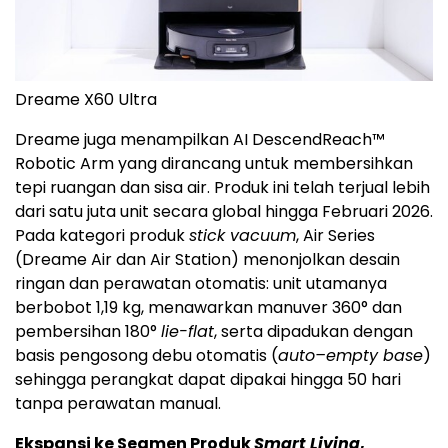
Dreame X60 Ultra
Dreame juga menampilkan AI DescendReach™
Robotic Arm yang dirancang untuk membersihkan
tepi ruangan dan sisa air. Produk ini telah terjual lebih
dari satu juta unit secara global hingga Februari 2026.
Pada kategori produk
stick vacuum
, Air Series
(Dreame Air dan Air Station) menonjolkan desain
ringan dan perawatan otomatis: unit utamanya
berbobot 1,19 kg, menawarkan manuver 360° dan
pembersihan 180°
lie-flat
, serta dipadukan dengan
basis pengosong debu otomatis (
auto–empty base
)
sehingga perangkat dapat dipakai hingga 50 hari
tanpa perawatan manual.
Ekspansi ke Segmen Produk
Smart Living
,