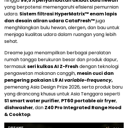
hingga
99,5% penyumbatan akibat bulu hewan
yang berpotensi memengaruhi efisiensi pemurnian
udara.
Sistem filtrasi HyperMatrix™ enam lapis
dan desain aliran udara CataFresh™
juga
menghilangkan bulu hewan, alergen, dan bau untuk
menjaga kualitas udara dalam ruangan yang lebih
sehat.
Dreame juga menampilkan berbagai peralatan
rumah tangga berukuran besar dan produk dapur,
termasuk
seri kulkas AI Z-Fresh
dengan teknologi
pengawetan makanan canggih,
mesin cuci dan
pengering pakaian L9 AI
variable-frequency
,
pemenang Asia Design Prize 2026, serta produk baru
yang dirancang khusus untuk Asia Tenggara seperti
S1 smart water purifier
,
PT60 portable air fryer
,
dishwasher
, dan
Z40 Pro Integrated Range Hood
& Cooktop
.