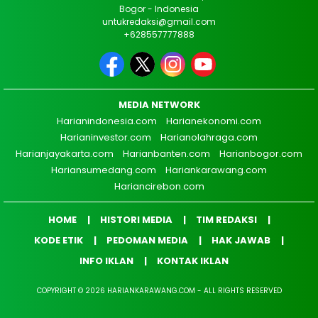
Bogor - Indonesia
untukredaksi@gmail.com
+628557777888
MEDIA NETWORK
Harianindonesia.com
Harianekonomi.com
Harianinvestor.com
Harianolahraga.com
Harianjayakarta.com
Harianbanten.com
Harianbogor.com
Hariansumedang.com
Hariankarawang.com
Hariancirebon.com
HOME
HISTORI MEDIA
TIM REDAKSI
KODE ETIK
PEDOMAN MEDIA
HAK JAWAB
INFO IKLAN
KONTAK IKLAN
COPYRIGHT © 2026 HARIANKARAWANG.COM - ALL RIGHTS RESERVED