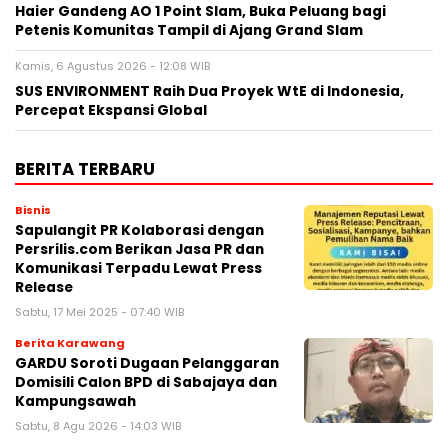
Haier Gandeng AO 1 Point Slam, Buka Peluang bagi
Petenis Komunitas Tampil di Ajang Grand Slam
Kamis, 6 Agustus 2026 - 12:08 WIB
SUS ENVIRONMENT Raih Dua Proyek WtE di Indonesia,
Percepat Ekspansi Global
BERITA TERBARU
Bisnis
Sapulangit PR Kolaborasi dengan
Persrilis.com Berikan Jasa PR dan
Komunikasi Terpadu Lewat Press
Release
Sabtu, 17 Mei 2025 - 07:40 WIB
Berita Karawang
GARDU Soroti Dugaan Pelanggaran
Domisili Calon BPD di Sabajaya dan
Kampungsawah
Sabtu, 8 Agu 2026 - 14:03 WIB