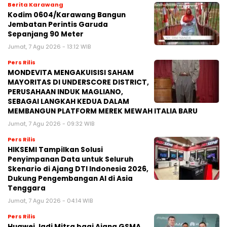
Berita Karawang
Kodim 0604/Karawang Bangun
Jembatan Perintis Garuda
Sepanjang 90 Meter
Jumat, 7 Agu 2026 - 13:12 WIB
Pers Rilis
MONDEVITA MENGAKUISISI SAHAM
MAYORITAS DI UNDERSCORE DISTRICT,
PERUSAHAAN INDUK MAGLIANO,
SEBAGAI LANGKAH KEDUA DALAM
MEMBANGUN PLATFORM MEREK MEWAH ITALIA BARU
Jumat, 7 Agu 2026 - 09:32 WIB
Pers Rilis
HIKSEMI Tampilkan Solusi
Penyimpanan Data untuk Seluruh
Skenario di Ajang DTI Indonesia 2026,
Dukung Pengembangan AI di Asia
Tenggara
Jumat, 7 Agu 2026 - 04:14 WIB
Pers Rilis
Huawei Jadi Mitra bagi Ajang GSMA