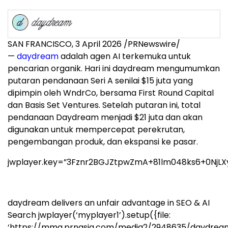
SAN FRANCISCO
,
3 April 2026
/PRNewswire/
—
daydream
adalah agen AI terkemuka untuk
pencarian organik. Hari ini daydream mengumumkan
putaran pendanaan Seri A senilai $15 juta yang
dipimpin oleh WndrCo, bersama First Round Capital
dan Basis Set Ventures. Setelah putaran ini, total
pendanaan Daydream menjadi $21 juta dan akan
digunakan untuk mempercepat perekrutan,
pengembangan produk, dan ekspansi ke pasar.
jwplayer.key=”3Fznr2BGJZtpwZmA+81lm048ks6+0NjLX
daydream delivers an unfair advantage in SEO & AI
Search
jwplayer(‘myplayer1’).setup({file:
‘https://mma.prnasia.com/media2/2948635/daydre