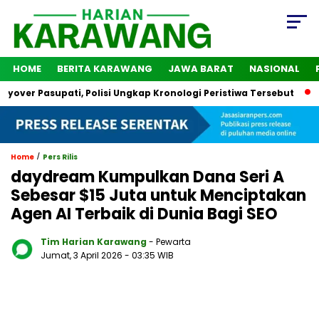
HOME
BERITA KARAWANG
JAWA BARAT
NASIONAL
er Pasupati, Polisi Ungkap Kronologi Peristiwa Tersebut
2 O
/
Home
Pers Rilis
daydream Kumpulkan Dana Seri A
Sebesar $15 Juta untuk Menciptakan
Agen AI Terbaik di Dunia Bagi SEO
Tim Harian Karawang
- Pewarta
Jumat, 3 April 2026
- 03:35 WIB