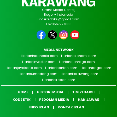
Graha Media Center,
Bogor - Indonesia
untukredaksi@gmail.com
+628557777888
MEDIA NETWORK
Harianindonesia.com
Harianekonomi.com
Harianinvestor.com
Harianolahraga.com
Harianjayakarta.com
Harianbanten.com
Harianbogor.com
Hariansumedang.com
Hariankarawang.com
Hariancirebon.com
HOME
HISTORI MEDIA
TIM REDAKSI
KODE ETIK
PEDOMAN MEDIA
HAK JAWAB
INFO IKLAN
KONTAK IKLAN